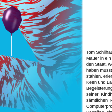
Tom Schilhau
Mauer in ein
den Staat, w
haben musst
stahlen, erl
Keen und La
Begeisterun
seiner Kind
sämtlichen 
Computerpro