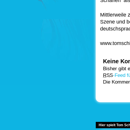
Schaffen als
Mittlerweile
Szene und b
deutschspra
www.tomschi
Keine Ko
Bisher gibt
RSS
-Feed f
Die Kommenta
Hier spielt Tom Sch