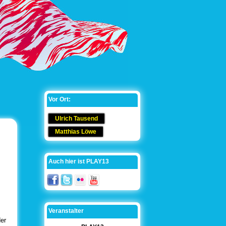
Vor Ort:
Ulrich Tausend
Matthias Löwe
Auch hier ist PLAY13
Veranstalter
der