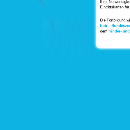
Ihrer Notwendigke
Eintrittskarten f
Die Fortbildung wi
bpb – Bundeszent
dem
Kinder- und