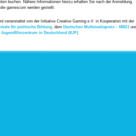
iten buchen. Nähere Informationen hierzu erhalten Sie nach der Anmeldung.
ür die gamescom werden gestellt.
rd veranstaltet von der Initiative Creative Gaming e.V. in Kooperation mit der
rale für politische Bildung
, dem
Deutschen Multimediapreis – MB21
un
 Jugendfilmzentrum in Deutschland (KJF)
.