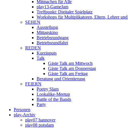
Mitmachen für Alle
play13-GameJam
Treffpunkt: Digitaler Spielplatz
Workshops für Multiplikatoren, Eltern, Lehrer und
SEHEN
Ausstellung
Mittagskino
Betriebsrundgang
Betriebsrundfahrt
REDEN
Kurzinputs
Talk
Gäste Talk am Mittwoch
Gäste Talk am Donnerstag
Gäste Talk am Freitag
Beratung und Orientierung
FEIERN
Poetry Slam
Lookalike-Meetup
Battle of the Bands
Party
Personen
play-Archiv
play07 hannover
play08 potsdam