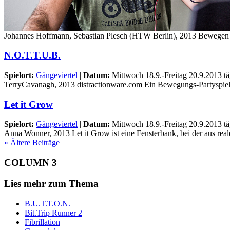
Johannes Hoffmann, Sebastian Plesch (HTW Berlin), 2013 Bewegen in 
N.O.T.T.U.B.
Spielort:
Gängeviertel
|
Datum:
Mittwoch 18.9.-Freitag 20.9.2013 tä
TerryCavanagh, 2013 distractionware.com Ein Bewegungs-Partyspiel fü
Let it Grow
Spielort:
Gängeviertel
|
Datum:
Mittwoch 18.9.-Freitag 20.9.2013 tä
Anna Wonner, 2013 Let it Grow ist eine Fensterbank, bei der aus rea
« Ältere Beiträge
COLUMN 3
Lies mehr zum Thema
B.U.T.T.O.N.
Bit.Trip Runner 2
Fibrillation