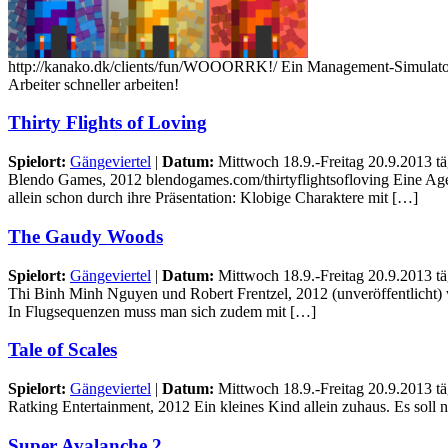
http://kanako.dk/clients/fun/WOOORRK!/ Ein Management-Simulator für 
Arbeiter schneller arbeiten!
Thirty Flights of Loving
Spielort:
Gängeviertel
|
Datum:
Mittwoch 18.9.-Freitag 20.9.2013 tä
Blendo Games, 2012 blendogames.com/thirtyflightsofloving Eine Agen
allein schon durch ihre Präsentation: Klobige Charaktere mit […]
The Gaudy Woods
Spielort:
Gängeviertel
|
Datum:
Mittwoch 18.9.-Freitag 20.9.2013 tä
Thi Binh Minh Nguyen und Robert Frentzel, 2012 (unveröffentlich
In Flugsequenzen muss man sich zudem mit […]
Tale of Scales
Spielort:
Gängeviertel
|
Datum:
Mittwoch 18.9.-Freitag 20.9.2013 tä
Ratking Entertainment, 2012 Ein kleines Kind allein zuhaus. Es soll 
Super Avalanche 2