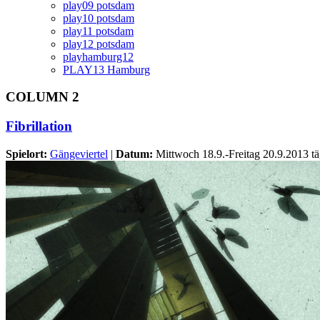
play09 potsdam
play10 potsdam
play11 potsdam
play12 potsdam
playhamburg12
PLAY13 Hamburg
COLUMN 2
Fibrillation
Spielort:
Gängeviertel
|
Datum:
Mittwoch 18.9.-Freitag 20.9.2013 tä