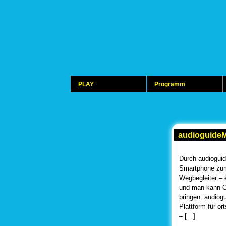
PLAY
Programm
audioguide
Durch audiogui
Smartphone zu
Wegbegleiter – 
und man kann O
bringen. audiog
Plattform für o
– […]