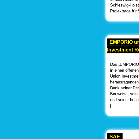
Schleswig-Holste
Projekttage für
EMPORIO un
Investment R
Das „EMPORIO-
in einen offene
Union Investmen
herausragenden 
Dank seiner Re
Bauweise, seine
und seiner hohen
[…]
SAE