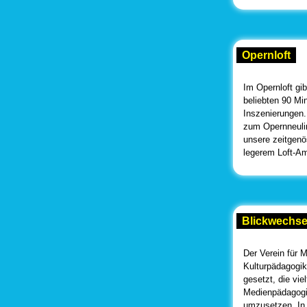
Opernloft
Im Opernloft gib
beliebten 90 Min
Inszenierungen
zum Opernneulin
unsere zeitgenö
legerem Loft-A
Blickwechsel
Der Verein für 
Kulturpädagogik
gesetzt, die vie
Medienpädagogik
umzusetzen. In