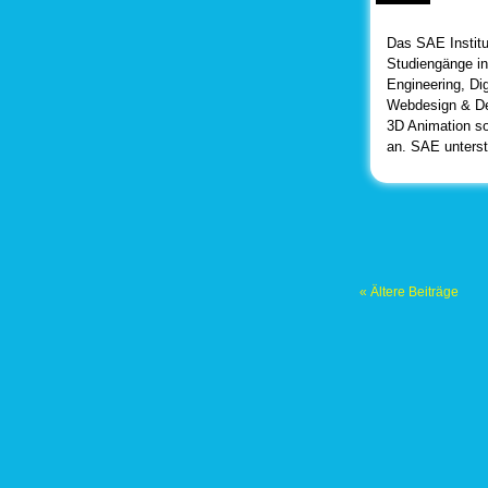
Das SAE Institu
Studiengänge in
Engineering, Di
Webdesign & D
3D Animation 
an. SAE unterst
« Ältere Beiträge