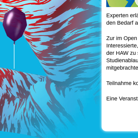
Experten erl
den Bedarf a
Zur im Open
Interessiert
der HAW zu s
Studienablau
mitgebracht
Teilnahme k
Eine Verans