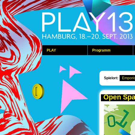
PLAY
Programm
Spielort:
Empori
Open Spa