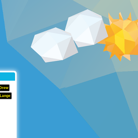
 Drew
 Lange