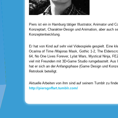
Piers ist ein in Hamburg tätiger Illustrator, Animator und 
Konzeptart, Charakter-Design und Animation, aber auch seh
Konzeptentwicklung.
Er hat von Kind auf sehr viel Videospiele gespielt. Eine kl
Ocarina of Time /Majoras Mask, Gothic 1-2, The Elderscro
64, No One Lives Forever, Lylat Wars, Mystical Ninja, FE
viel mit Freunden mit 3D-Game Studio rumgebastelt. Aus I
hat er sich an der Anfangsphase (Game Design und Konze
Retrolook beteiligt.
Aktuelle Arbeiten von ihm sind auf seinem Tumblr zu finde
http://piersgoffart.tumblr.com/