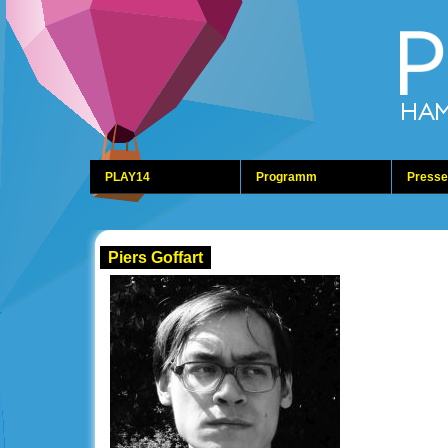
PLAY14
Programm
Presse
Piers Goffart