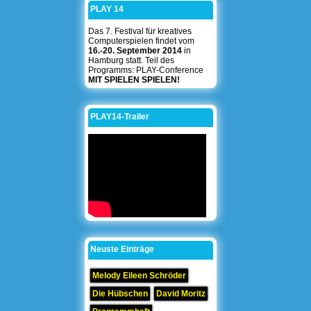
PLAY 14
Das 7. Festival für kreatives
Computerspielen findet vom
16.-20. September 2014
in
Hamburg statt. Teil des
Programms: PLAY-Conference
MIT SPIELEN SPIELEN!
PLAY14-Trailer
Neuste Einträge
Melody Eileen Schröder
Die Hübschen
David Moritz