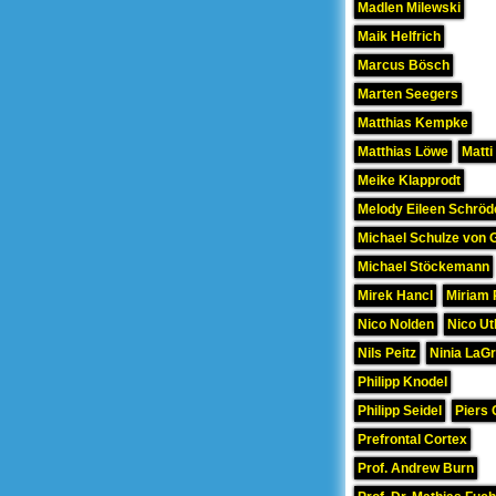
Madlen Milewski
Maik Helfrich
Marcus Bösch
Marten Seegers
Matthias Kempke
Matthias Löwe
Matti
Meike Klapprodt
Melody Eileen Schröd
Michael Schulze von 
Michael Stöckemann
Mirek Hancl
Miriam 
Nico Nolden
Nico Ut
Nils Peitz
Ninia LaG
Philipp Knodel
Philipp Seidel
Piers 
Prefrontal Cortex
Prof. Andrew Burn