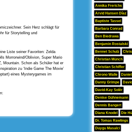
Annika Frerichs
Arvid Hansen Díaz
Baptiste Tassel
Comiczeichner. Sein Herz schlägt für
Barbara Conrad
r für Storytelling und
Ben Biedrawa
Benjamin Rostalski
eine Liste seiner Favoriten: Zelda
Bennet Schulz
Chris
lls Morrorwind/Oblivion, Super Mario
Christian Münch
Z, Mountain. Schon als Schüler hat er
Christian Schiffer
nspiration zu ‘Indie Game The Movie’
ptart) eines Mysterygames im
Chrono Walle
Daniel
Danny Grimpe
David
David-Kay Solèr
n:
Denise Gühnemann
Dennis Bangert
Diana Knodel
Die H
Dr. Tomas Rawlings
Duygu Masalci