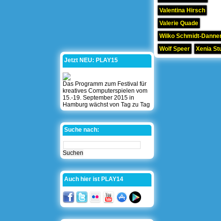
Valentina Hirsch
Valerie Quade
Wilko Schmidt-Danner
Wolf Speer
Xenia St
Jetzt NEU: PLAY15
Das Programm zum Festival für
kreatives Computerspielen vom
15.-19. September 2015 in
Hamburg wächst von Tag zu Tag
Suche nach:
Auch hier ist PLAY14