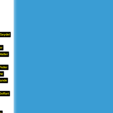
 Seydel
er
Glaßer
Peiler
he
rande
Goffart