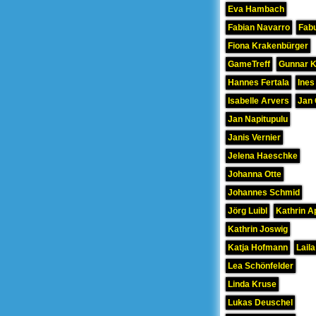
Eva Hambach
Fabian Navarro
Fab
Fiona Krakenbürger
GameTreff
Gunnar 
Hannes Fertala
Ines
Isabelle Arvers
Jan 
Jan Napitupulu
Janis Vernier
Jelena Haeschke
Johanna Otte
Johannes Schmid
Jörg Luibl
Kathrin A
Kathrin Joswig
Katja Hofmann
Laila
Lea Schönfelder
Linda Kruse
Lukas Deuschel