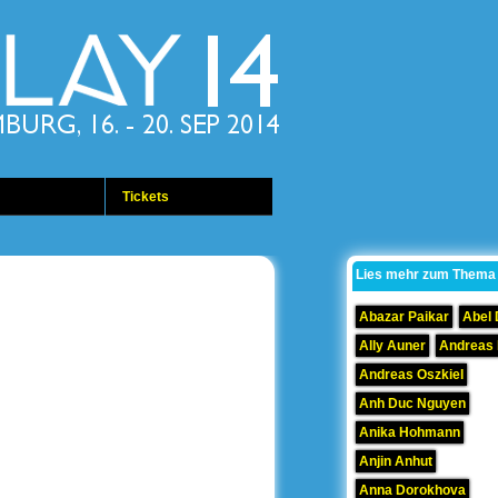
Tickets
Lies mehr zum Thema
Abazar Paikar
Abel
Ally Auner
Andreas
Andreas Oszkiel
Anh Duc Nguyen
Anika Hohmann
Anjin Anhut
Anna Dorokhova