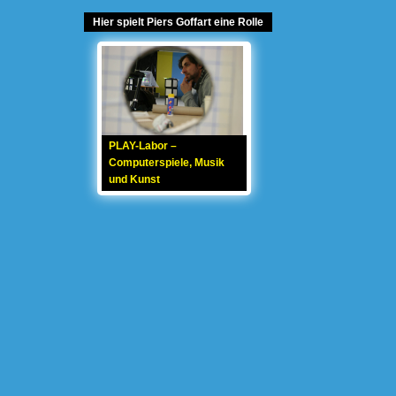
Hier spielt Piers Goffart eine Rolle
PLAY-Labor –
Computerspiele, Musik
und Kunst