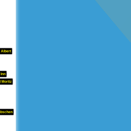
 Albert
 Inn
 Moritz
übschen