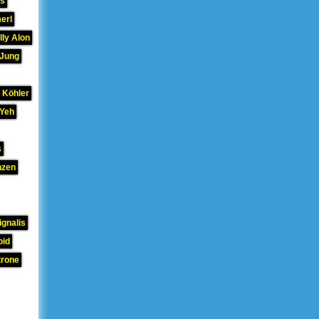
hs
erl
lly Alon
 Jung
 Köhler
 Yeh
s
nzen
gnalis
oid
trone