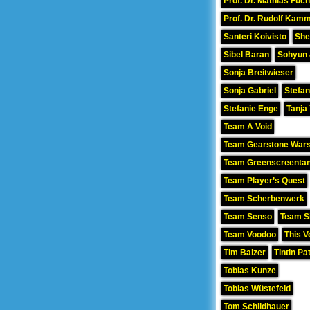
Prof. Dr. Mathias Fuc
Prof. Dr. Rudolf Kamm
Santeri Koivisto
She
Sibel Baran
Sohyun
Sonja Breitwieser
Sonja Gabriel
Stefan
Stefanie Enge
Tanja
Team A Void
Team Gearstone War
Team Greenscreenta
Team Player’s Quest
Team Scherbenwerk
Team Senso
Team Si
Team Voodoo
This V
Tim Balzer
Tintin Pa
Tobias Kunze
Tobias Wüstefeld
Tom Schildhauer