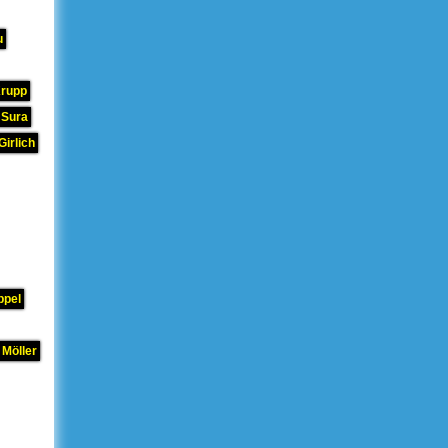
u
Krupp
 Sura
Girlich
ppel
 Möller