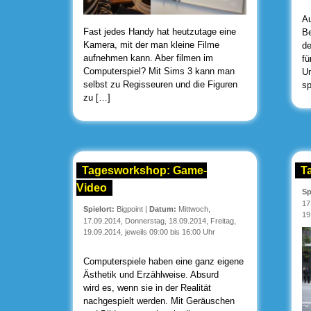
Au
Fast jedes Handy hat heutzutage eine
Be
Kamera, mit der man kleine Filme
de
aufnehmen kann. Aber filmen im
fü
Computerspiel? Mit Sims 3 kann man
Um
selbst zu Regisseuren und die Figuren
sp
zu […]
Tagesworkshop: Game-
T
Video
Sp
17
Spielort:
Bigpoint
|
Datum:
Mittwoch,
19
17.09.2014, Donnerstag, 18.09.2014, Freitag,
19.09.2014, jeweils 09:00 bis 16:00 Uhr
Computerspiele haben eine ganz eigene
Ästhetik und Erzählweise. Absurd
wird es, wenn sie in der Realität
nachgespielt werden. Mit Geräuschen