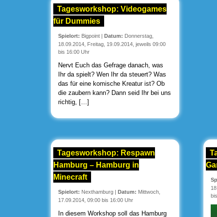
Tagesworkshop: Videogames
für Dummies
Spielort:
Bigpoint
|
Datum:
Donnerstag,
18.09.2014, Freitag, 19.09.2014, jeweils 09:00
bis 16:00 Uhr
Nervt Euch das Gefrage danach, was
Ihr da spielt? Wen Ihr da steuert? Was
das für eine komische Kreatur ist? Ob
die zaubern kann? Dann seid Ihr bei uns
richtig, […]
Tagesworkshop: Respawn
T
Hamburg – Hamburg in
Ga
Minecraft
Sp
18
Spielort:
Nexthamburg
|
Datum:
Mittwoch,
bi
17.09.2014, 09:00 bis 16:00 Uhr
In diesem Workshop soll das Hamburg