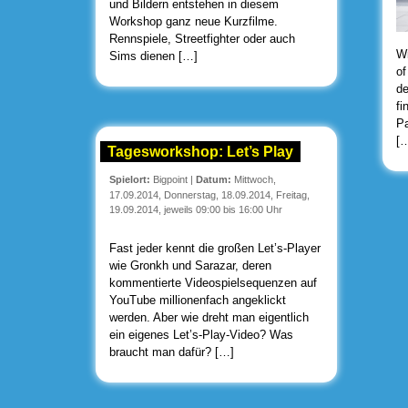
und Bildern entstehen in diesem
Workshop ganz neue Kurzfilme.
Rennspiele, Streetfighter oder auch
Wi
Sims dienen […]
of
de
fi
Pa
[
Tagesworkshop: Let’s Play
Spielort:
Bigpoint
|
Datum:
Mittwoch,
17.09.2014, Donnerstag, 18.09.2014, Freitag,
19.09.2014, jeweils 09:00 bis 16:00 Uhr
Fast jeder kennt die großen Let’s-Player
wie Gronkh und Sarazar, deren
kommentierte Videospielsequenzen auf
YouTube millionenfach angeklickt
werden. Aber wie dreht man eigentlich
ein eigenes Let’s-Play-Video? Was
braucht man dafür? […]