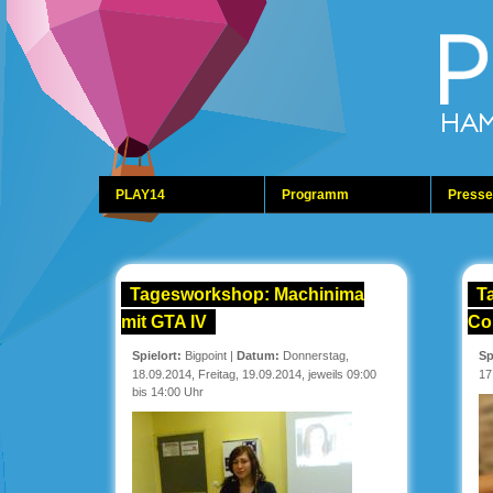
PLAY14
Programm
Presse
Tagesworkshop: Machinima
T
mit GTA IV
Con
Spielort:
Bigpoint
|
Datum:
Donnerstag,
Sp
18.09.2014, Freitag, 19.09.2014, jeweils 09:00
17
bis 14:00 Uhr