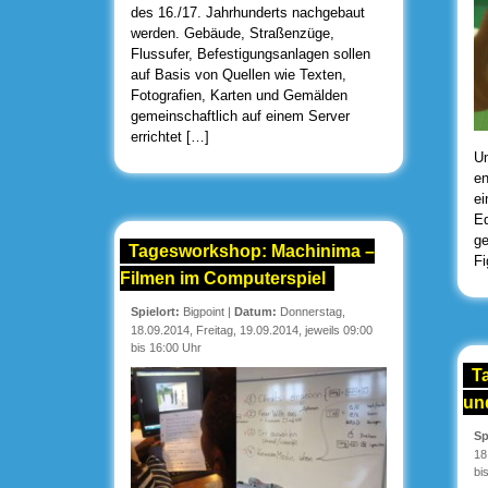
des 16./17. Jahrhunderts nachgebaut
werden. Gebäude, Straßenzüge,
Flussufer, Befestigungsanlagen sollen
auf Basis von Quellen wie Texten,
Fotografien, Karten und Gemälden
gemeinschaftlich auf einem Server
errichtet […]
Um
en
ei
Ed
ge
Tagesworkshop: Machinima –
Fi
Filmen im Computerspiel
Spielort:
Bigpoint
|
Datum:
Donnerstag,
18.09.2014, Freitag, 19.09.2014, jeweils 09:00
bis 16:00 Uhr
T
un
Sp
18
bi