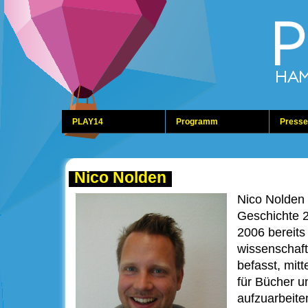
PLAY14
Programm
Presse
Nico Nolden
Nico Nolden 
Geschichte 2
2006 bereits 
wissenschaft
befasst, mit
für Bücher 
aufzuarbeite