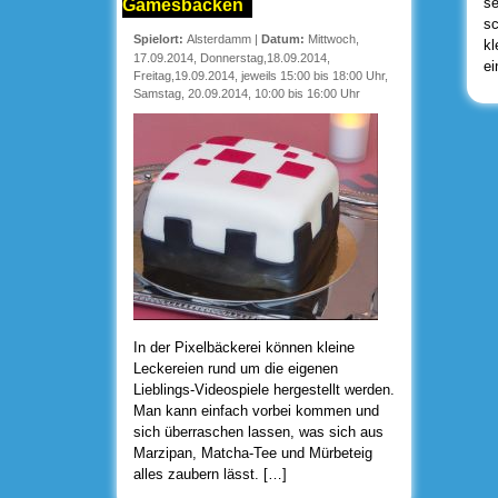
se
Gamesbacken
sc
Spielort:
Alsterdamm
|
Datum:
Mittwoch,
kl
17.09.2014, Donnerstag,18.09.2014,
e
Freitag,19.09.2014, jeweils 15:00 bis 18:00 Uhr,
Samstag, 20.09.2014, 10:00 bis 16:00 Uhr
In der Pixelbäckerei können kleine
Leckereien rund um die eigenen
Lieblings-Videospiele hergestellt werden.
Man kann einfach vorbei kommen und
sich überraschen lassen, was sich aus
Marzipan, Matcha-Tee und Mürbeteig
alles zaubern lässt. […]