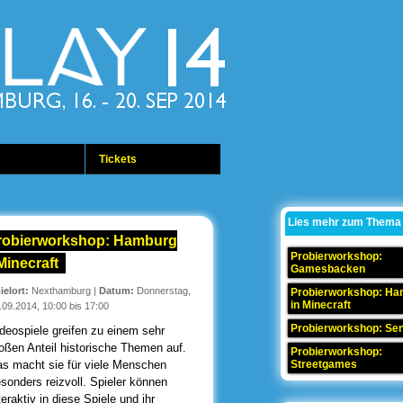
Tickets
Lies mehr zum Thema
robierworkshop: Hamburg
Probierworkshop:
Minecraft
Gamesbacken
ielort:
Nexthamburg
|
Datum:
Donnerstag,
Probierworkshop: H
in Minecraft
.09.2014, 10:00 bis 17:00
Probierworkshop: Se
deospiele greifen zu einem sehr
oßen Anteil historische Themen auf.
Probierworkshop:
s macht sie für viele Menschen
Streetgames
sonders reizvoll. Spieler können
teraktiv in diese Spiele und ihr