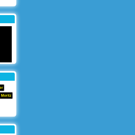
!
er
 Moritz