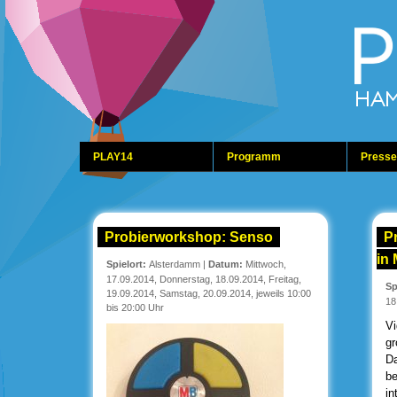
PLAY14
Programm
Presse
Probierworkshop: Senso
P
in 
Spielort:
Alsterdamm
|
Datum:
Mittwoch,
17.09.2014, Donnerstag, 18.09.2014, Freitag,
Sp
19.09.2014, Samstag, 20.09.2014, jeweils 10:00
18
bis 20:00 Uhr
Vi
gr
Da
be
in