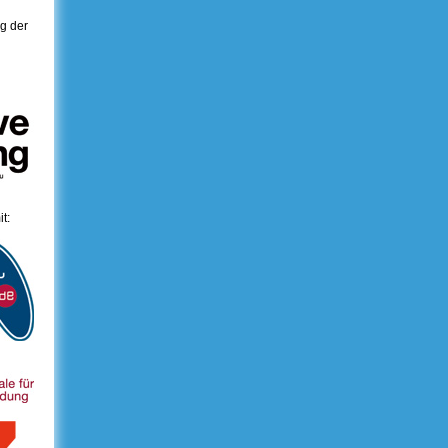
ng der
t: