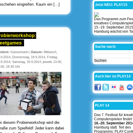
schehen eingreifen. Kaum ein […]
Jetzt NEU: PLAY15
Das Programm zum Festi
kreatives Computerspie
15.-19. September 2015
Hamburg wächst von Ta
robierworkshop:
reetgames
Suche nach:
ielort:
Gänsemarkt
|
Datum:
Mittwoch,
.9.2014, Donnerstag, 18.9.2014, Freitag,
.9.2014, Samstag, 20.9.2014, jeweils 13.00,
.00, 18.30 Uhr
Auch hier ist PLAY14
PLAY 14
Das 7. Festival für kreat
Computerspielen findet
i diesem Probierworkshop wird die
16.-20. September 201
Hamburg statt. Teil des
raße zum Spielfeld! Jeder kann dabei
Programms: PLAY-Conf