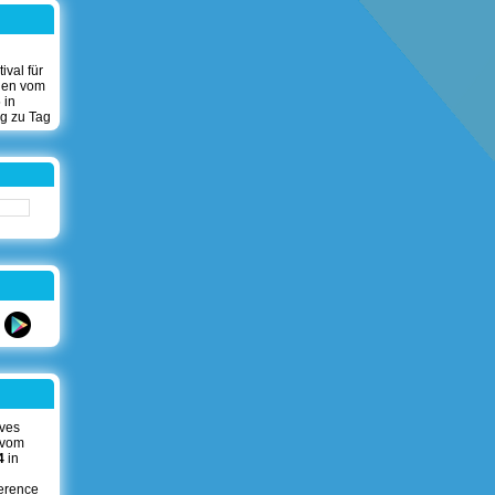
val für
len vom
 in
g zu Tag
ives
 vom
4
in
erence