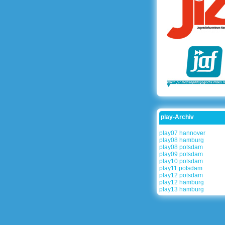
play-Archiv
play07 hannover
play08 hamburg
play08 potsdam
play09 potsdam
play10 potsdam
play11 potsdam
play12 potsdam
play12 hamburg
play13 hamburg