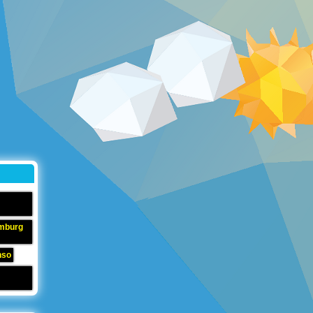
amburg
nso