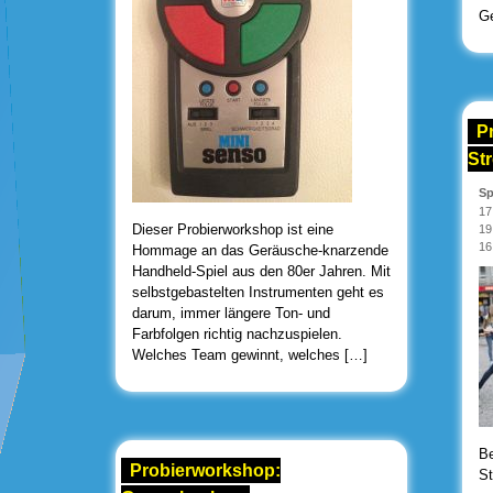
Ge
P
St
Sp
17
Dieser Probierworkshop ist eine
19
16
Hommage an das Geräusche-knarzende
Handheld-Spiel aus den 80er Jahren. Mit
selbstgebastelten Instrumenten geht es
darum, immer längere Ton- und
Farbfolgen richtig nachzuspielen.
Welches Team gewinnt, welches […]
Be
Probierworkshop:
St