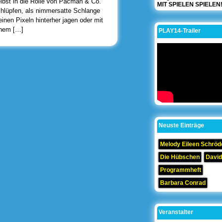
lbst in die Rolle von Pacman & Co.
MIT SPIELEN SPIELEN
hlüpfen, als nimmersatte Schlange
einen Pixeln hinterher jagen oder mit
inem […]
PLAY14-Trailer
Neuste Einträge
Melody Eileen Schröd
Die Hübschen
David
Programmheft
Barbara Conrad
Veranstalter