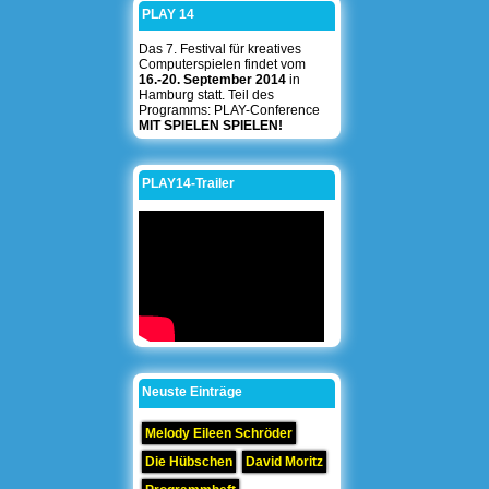
PLAY 14
Das 7. Festival für kreatives
Computerspielen findet vom
16.-20. September 2014
in
Hamburg statt. Teil des
Programms: PLAY-Conference
MIT SPIELEN SPIELEN!
PLAY14-Trailer
Neuste Einträge
Melody Eileen Schröder
Die Hübschen
David Moritz