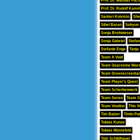
Prof. Dr. Mathias Fuc
Prof. Dr. Rudolf Kamm
Santeri Koivisto
She
Sibel Baran
Sohyun
Sonja Breitwieser
Sonja Gabriel
Stefan
Stefanie Enge
Tanja
Team A Void
Team Gearstone War
Team Greenscreenta
Team Player’s Quest
Team Scherbenwerk
Team Senso
Team Si
Team Voodoo
This V
Tim Balzer
Tintin Pa
Tobias Kunze
Tobias Wüstefeld
Tom Schildhauer