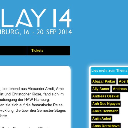
Tickets
Lies mehr zum Thema
Abazar Paikar
Abel
, bestehend aus Alexander Arndt, Arne
Ally Auner
Andreas
irt und Christopher Klose, fand sich im
Andreas Oszkiel
udiengang der HAW Hamburg.
Anh Duc Nguyen
 sie sich auf die fantastische Reise
wicklung, die über drei Semester-Stages
Anika Hohmann
derte.
Anjin Anhut
Anna Dorokhova