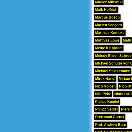
Madlen Milewski
Maik Helfrich
Marcus Bösch
Marten Seegers
Matthias Kempke
Matthias Löwe
Matti
Meike Klapprodt
Melody Eileen Schröd
Michael Schulze von 
Michael Stöckemann
Mirek Hancl
Miriam 
Nico Nolden
Nico Ut
Nils Peitz
Ninia LaG
Philipp Knodel
Philipp Seidel
Piers 
Prefrontal Cortex
Prof. Andrew Burn