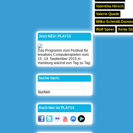
Valentina Hirsch
Valerie Quade
Wilko Schmidt-Danner
Wolf Speer
Xenia St
Jetzt NEU: PLAY15
Das Programm zum Festival für
kreatives Computerspielen vom
15.-19. September 2015 in
Hamburg wächst von Tag zu Tag
Suche nach:
Auch hier ist PLAY14