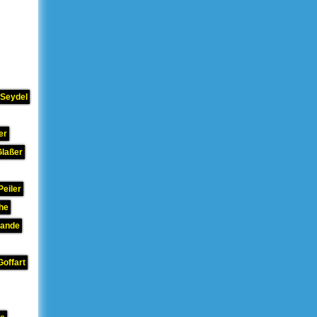
 Seydel
er
Glaßer
Peiler
he
rande
Goffart