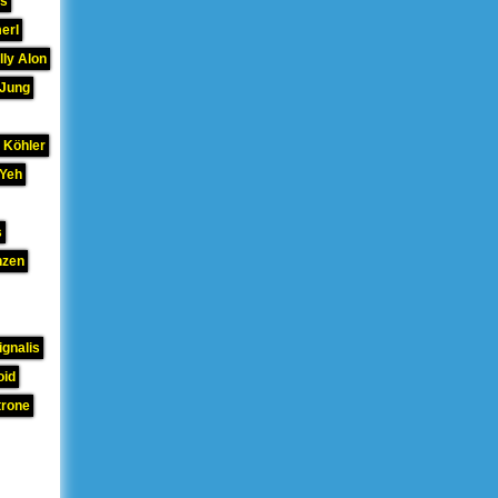
hs
erl
lly Alon
 Jung
 Köhler
 Yeh
s
nzen
gnalis
oid
trone