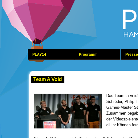
PLAY14
Programm
Presse
Team A Void
Das Team ‚a void‘
Schröder, Philip H
Games-Master St
Zusammen begaben
der Videospielent
all ihr Können for