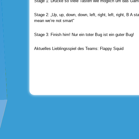
Stage 1: Drücke so viele Tasten wie möglich um das Ga
Stage 2: „Up, up, down, down, left, right, left, right, B A 
mean we’re not smart“
Stage 3: Finish him! Nur ein toter Bug ist ein guter Bug!
Aktuelles Lieblingsspiel des Teams: Flappy Squid