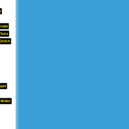
u
Krupp
 Sura
Girlich
ppel
 Möller