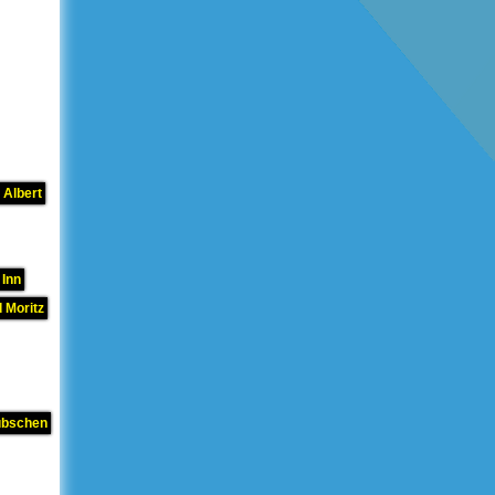
 Albert
 Inn
 Moritz
übschen