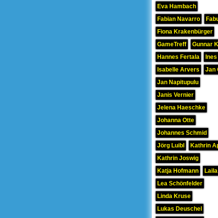
Eva Hambach
Fabian Navarro
Fab
Fiona Krakenbürger
GameTreff
Gunnar 
Hannes Fertala
Ines
Isabelle Arvers
Jan 
Jan Napitupulu
Janis Vernier
Jelena Haeschke
Johanna Otte
Johannes Schmid
Jörg Luibl
Kathrin A
Kathrin Joswig
Katja Hofmann
Laila
Lea Schönfelder
Linda Kruse
Lukas Deuschel