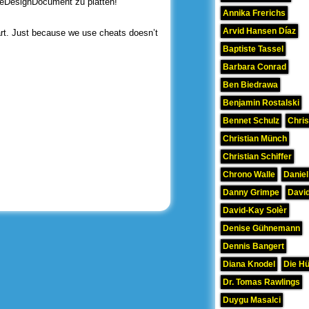
meDesignDocument zu plätten!
Annika Frerichs
Arvid Hansen Díaz
start. Just because we use cheats doesn’t
Baptiste Tassel
Barbara Conrad
Ben Biedrawa
Benjamin Rostalski
Bennet Schulz
Chris
Christian Münch
Christian Schiffer
Chrono Walle
Daniel
Danny Grimpe
David
David-Kay Solèr
Denise Gühnemann
Dennis Bangert
Diana Knodel
Die H
Dr. Tomas Rawlings
Duygu Masalci