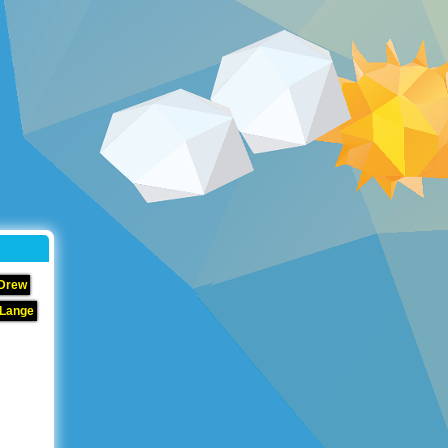
 Drew
 Lange