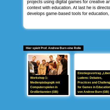
projects using digital games for creative an
context with education. At last he is direct
develops game-based tools for education,
Hier spielt Prof. Andrew Burn eine Rolle
Einstiegsvortrag „Libe
Workshop 1:
Ludens: Debates,
Medienpädagogik mit
Practices and Challen
Computerspielen in
for Games in Educatio
Großbritannien (GB)
von Andrew Burn (GB)