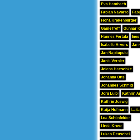
Eva Hambach
Fabian Navarro
Fab
Fiona Krakenbürger
GameTreff
Gunnar 
Hannes Fertala
Ines
Isabelle Arvers
Jan 
Jan Napitupulu
Janis Vernier
Jelena Haeschke
Johanna Otte
Johannes Schmid
Jörg Luibl
Kathrin A
Kathrin Joswig
Katja Hofmann
Laila
Lea Schönfelder
Linda Kruse
Lukas Deuschel