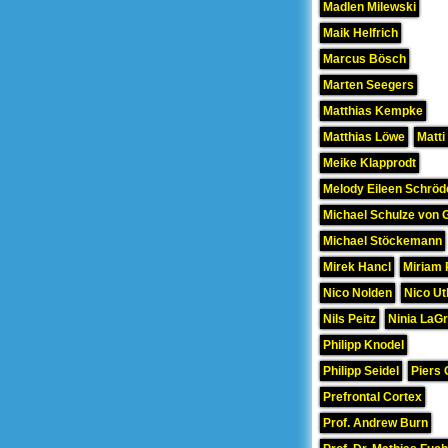
Madlen Milewski
Maik Helfrich
Marcus Bösch
Marten Seegers
Matthias Kempke
Matthias Löwe
Matti
Meike Klapprodt
Melody Eileen Schröd
Michael Schulze von 
Michael Stöckemann
Mirek Hancl
Miriam 
Nico Nolden
Nico Ut
Nils Peitz
Ninia LaG
Philipp Knodel
Philipp Seidel
Piers 
Prefrontal Cortex
Prof. Andrew Burn