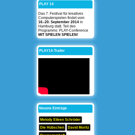
PLAY 14
Das 7. Festival für kreatives
Computerspielen findet vom
16.-20. September 2014
in
Hamburg statt. Teil des
Programms: PLAY-Conference
MIT SPIELEN SPIELEN!
PLAY14-Trailer
Neuste Einträge
Melody Eileen Schröder
Die Hübschen
David Moritz