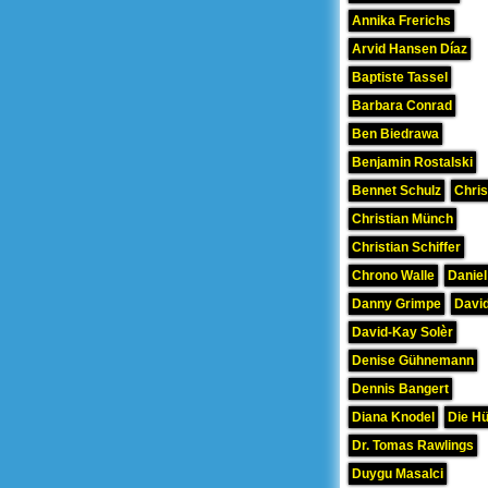
Annika Frerichs
Arvid Hansen Díaz
Baptiste Tassel
Barbara Conrad
Ben Biedrawa
Benjamin Rostalski
Bennet Schulz
Chris
Christian Münch
Christian Schiffer
Chrono Walle
Daniel
Danny Grimpe
David
David-Kay Solèr
Denise Gühnemann
Dennis Bangert
Diana Knodel
Die H
Dr. Tomas Rawlings
Duygu Masalci