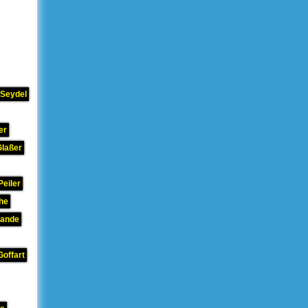
 Seydel
er
Glaßer
Peiler
he
rande
Goffart