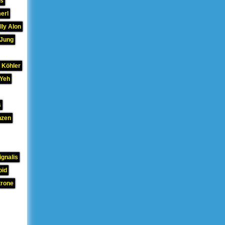
hs
erl
lly Alon
 Jung
 Köhler
 Yeh
s
nzen
gnalis
oid
trone