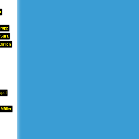
u
Krupp
 Sura
Girlich
ppel
 Möller