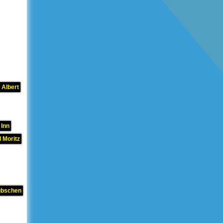
 Albert
 Inn
 Moritz
übschen