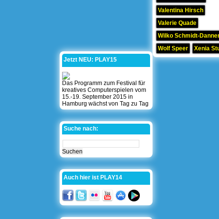
Valentina Hirsch
Valerie Quade
Wilko Schmidt-Danner
Wolf Speer
Xenia St
Jetzt NEU: PLAY15
Das Programm zum Festival für
kreatives Computerspielen vom
15.-19. September 2015 in
Hamburg wächst von Tag zu Tag
Suche nach:
Auch hier ist PLAY14