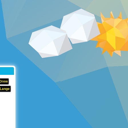
 Drew
 Lange