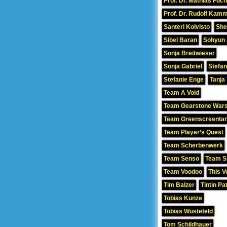
Prof. Dr. Mathias Fuc
Prof. Dr. Rudolf Kamm
Santeri Koivisto
She
Sibel Baran
Sohyun
Sonja Breitwieser
Sonja Gabriel
Stefan
Stefanie Enge
Tanja
Team A Void
Team Gearstone War
Team Greenscreenta
Team Player’s Quest
Team Scherbenwerk
Team Senso
Team Si
Team Voodoo
This V
Tim Balzer
Tintin Pa
Tobias Kunze
Tobias Wüstefeld
Tom Schildhauer