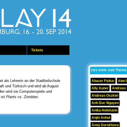
Tickets
Lies mehr zum Thema
et als Lehrerin an der Stadtteilschule
Abazar Paikar
Abel
aft und Türkisch und wird ab August
Ally Auner
Andreas
ier wird sie Computerspiele und
Andreas Oszkiel
 ist
Plants vs. Zombies
.
Anh Duc Nguyen
Anika Hohmann
Anjin Anhut
Anna Dorokhova