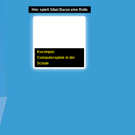
Hier spielt Sibel Baran eine Rolle
Kurzinput:
Computerspiele in der
Schule