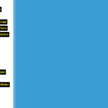
u
Krupp
 Sura
Girlich
ppel
 Möller