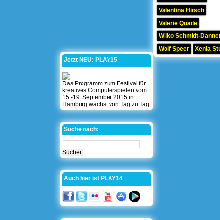
Valentina Hirsch
Valerie Quade
Wilko Schmidt-Danner
Wolf Speer
Xenia St
Jetzt NEU: PLAY15
Das Programm zum Festival für
kreatives Computerspielen vom
15.-19. September 2015 in
Hamburg wächst von Tag zu Tag
Suche nach:
Auch hier ist PLAY14