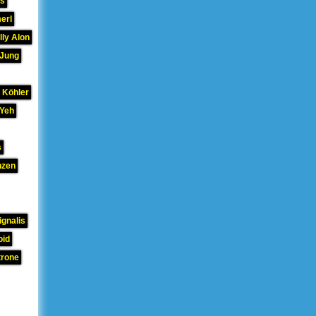
hs
erl
lly Alon
 Jung
 Köhler
 Yeh
s
nzen
gnalis
oid
trone