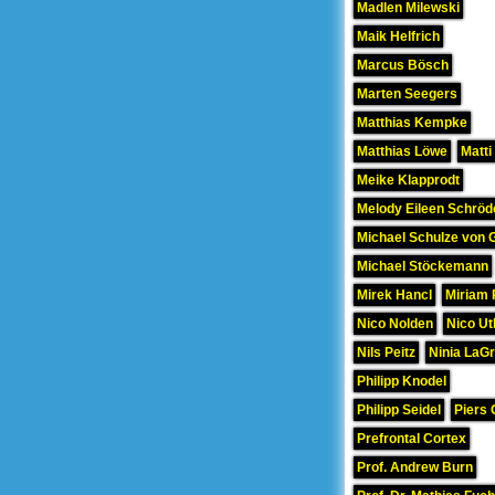
Madlen Milewski
Maik Helfrich
Marcus Bösch
Marten Seegers
Matthias Kempke
Matthias Löwe
Matti
Meike Klapprodt
Melody Eileen Schröd
Michael Schulze von 
Michael Stöckemann
Mirek Hancl
Miriam 
Nico Nolden
Nico Ut
Nils Peitz
Ninia LaG
Philipp Knodel
Philipp Seidel
Piers 
Prefrontal Cortex
Prof. Andrew Burn