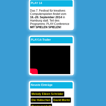
PLAY 14
Das 7. Festival für kreatives
Computerspielen findet vom
16.-20. September 2014
in
Hamburg statt. Teil des
Programms: PLAY-Conference
MIT SPIELEN SPIELEN!
PLAY14-Trailer
Neuste Einträge
Melody Eileen Schröder
Die Hübschen
David Moritz