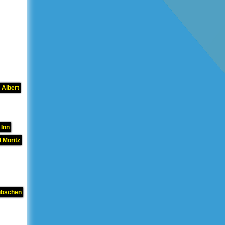
 Albert
 Inn
 Moritz
übschen