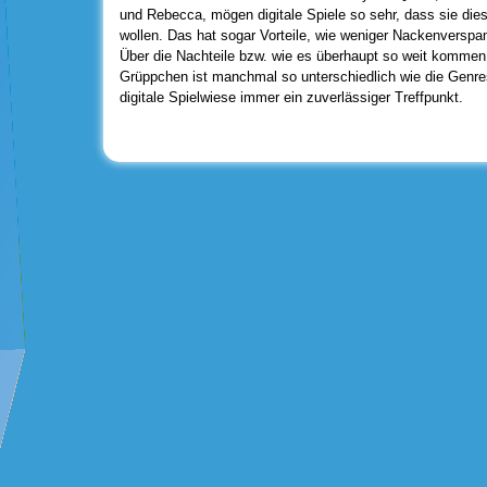
und Rebecca, mögen digitale Spiele so sehr, dass sie die
wollen. Das hat sogar Vorteile, wie weniger Nackenverspa
Über die Nachteile bzw. wie es überhaupt so weit komme
Grüppchen ist manchmal so unterschiedlich wie die Genres
digitale Spielwiese immer ein zuverlässiger Treffpunkt.