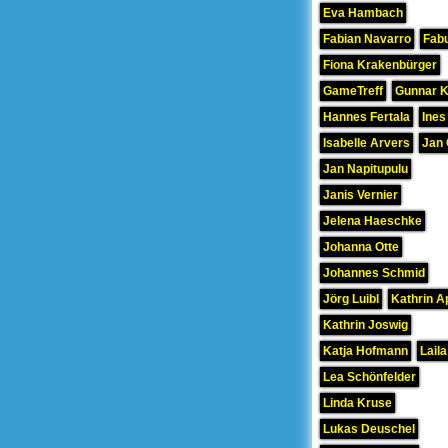
Eva Hambach
Fabian Navarro
Fab
Fiona Krakenbürger
GameTreff
Gunnar 
Hannes Fertala
Ines
Isabelle Arvers
Jan 
Jan Napitupulu
Janis Vernier
Jelena Haeschke
Johanna Otte
Johannes Schmid
Jörg Luibl
Kathrin A
Kathrin Joswig
Katja Hofmann
Laila
Lea Schönfelder
Linda Kruse
Lukas Deuschel