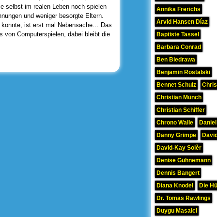
se selbst im realen Leben noch spielen
Annika Frerichs
nnungen und weniger besorgte Eltern.
Arvid Hansen Díaz
n konnte, ist erst mal Nebensache… Das
 von Computerspielen, dabei bleibt die
Baptiste Tassel
Barbara Conrad
Ben Biedrawa
Benjamin Rostalski
Bennet Schulz
Chris
Christian Münch
Christian Schiffer
Chrono Walle
Daniel
Danny Grimpe
David
David-Kay Solèr
Denise Gühnemann
Dennis Bangert
Diana Knodel
Die H
Dr. Tomas Rawlings
Duygu Masalci