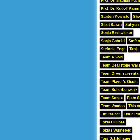
Prof. Dr. Mathias Fuc
Prof. Dr. Rudolf Kamm
Santeri Koivisto
She
Sibel Baran
Sohyun
Sonja Breitwieser
Sonja Gabriel
Stefan
Stefanie Enge
Tanja
Team A Void
Team Gearstone War
Team Greenscreenta
Team Player’s Quest
Team Scherbenwerk
Team Senso
Team Si
Team Voodoo
This V
Tim Balzer
Tintin Pa
Tobias Kunze
Tobias Wüstefeld
Tom Schildhauer