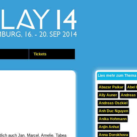
Tickets
Lies mehr zum Thema
Abazar Paikar
Abel
Ally Auner
Andreas
Andreas Oszkiel
Anh Duc Nguyen
Anika Hohmann
Anjin Anhut
Anna Dorokhova
lich auch Jan, Marcel, Amelie, Tabea