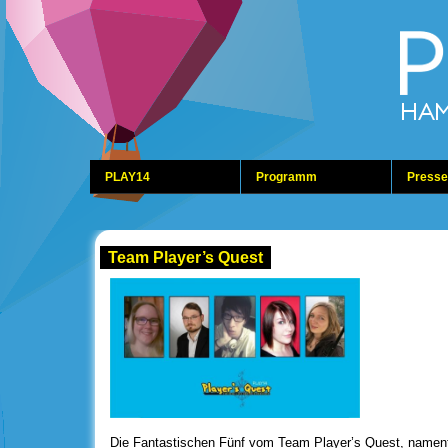
PLAY14
Programm
Presse
Team Player’s Quest
Die Fantastischen Fünf vom Team Player’s Quest, nament