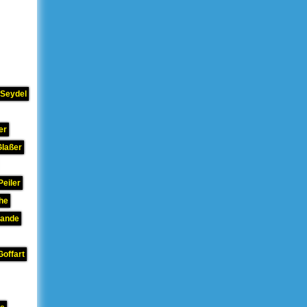
 Seydel
er
Glaßer
Peiler
he
rande
Goffart