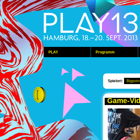
PLAY
Programm
Spielort:
Bigpoin
Game-Vi