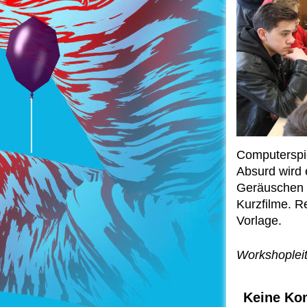
Computerspie
Absurd wird 
Geräuschen 
Kurzfilme. R
Vorlage.
Workshopleit
Keine Ko