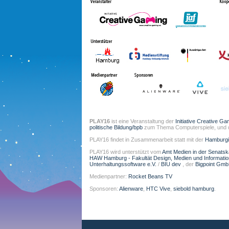
PLAY16
ist eine Veranstaltung der
Initiative Creative Ga
politische Bildung/bpb
zum Thema Computerspiele, und
PLAY16 findet in Zusammenarbeit statt mit der
Hamburgi
PLAY16 wird unterstützt vom
Amt Medien in der Senats
HAW Hamburg - Fakultät Design, Medien und Informati
Unterhaltungssoftware e.V.
/
BIU dev
, der
Bigpoint Gm
Medienpartner:
Rocket Beans TV
Sponsoren:
Alienware
,
HTC Vive
,
siebold hamburg
.