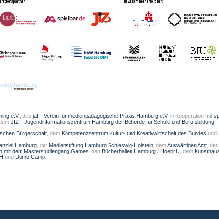
ming e.V.
, des
jaf – Verein für medienpädagogische Praxis Hamburg e.V.
in Kooperation mit
sp
 dem
JIZ – Jugendinformationszentrum Hamburg der Behörde für Schule und Berufsbildung
.
schen Bürgerschaft
, dem
Kompetenzzentrum Kultur- und Kreativwirtschaft des Bundes
und
kanzlei Hamburg
, der
Medienstiftung Hamburg Schleswig-Holstein
, dem
Auswärtigen Amt
, der
on mit dem Masterstudiengang Games
, den
Bücherhallen Hamburg
/
Hoeb4U
, dem
Kunsthau
bH
und
Domo Camp
.