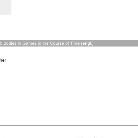
 Bodies in Games in the Course of Time (engl.)
her