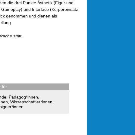
en die drei Punkte Ästhetik (Figur und
d Gameplay) und Interface (Körpereinsatz
Blick genommen und dienen als
llung.
rache statt.
 für
nde
,
Pädagog*innen
,
nnen
,
Wissenschaftler*innen
,
igner*innen