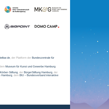
ielbar.de
, der Plattform der
Bundeszentrale für
 dem
Museum für Kunst und Gewerbe Hamburg
.
Körber-Stiftung
, der
BürgerStiftung Hamburg
, der
s Hamburg
, dem
BIU – Bundesverband interaktive