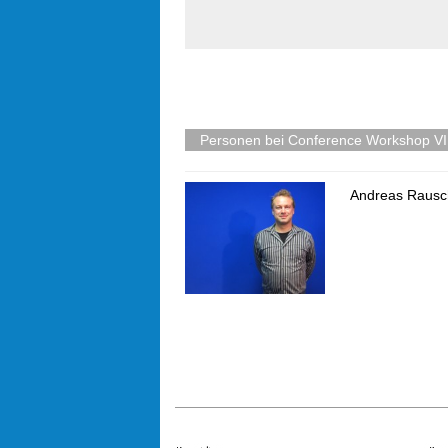
Personen bei Conference Workshop VII:
Andreas Rausc