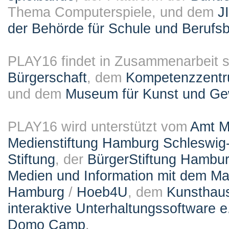
Thema Computerspiele, und dem
J
der Behörde für Schule und Berufsb
PLAY16 findet in Zusammenarbeit st
Bürgerschaft
, dem
Kompetenzzentru
und dem
Museum für Kunst und G
PLAY16 wird unterstützt vom
Amt M
Medienstiftung Hamburg Schleswig-
Stiftung
, der
BürgerStiftung Hambu
Medien und Information mit dem M
Hamburg
/
Hoeb4U
, dem
Kunsthau
interaktive Unterhaltungssoftware e
Domo Camp
.