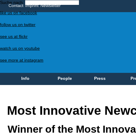
Suche nach:
Contact
Imprint
Newsletter
like us on facebook
follow us on twitter
see us at flickr
watch us on youtube
see more at instagram
Info
People
Press
Pr
Most Innovative New
Winner of the Most Innov