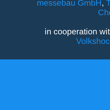
messebau GmbH
,
T
Ch
in cooperation wi
Volksho