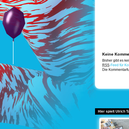
Keine Komme
Bisher gibt es k
RSS
-Feed für Ko
Die Kommentarfunk
Hier spielt Ulrich 