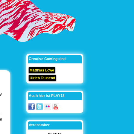
Creative Gaming sind
Matthias Löwe
Ulrich Tausend
9
Auch hier ist PLAY13
r
hr
Veranstalter