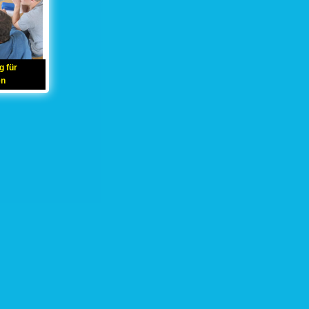
g für
en