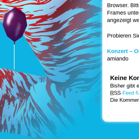
Browser. Bit
Frames unter
angezeigt w
Probieren S
Konzert – 
amiando
Keine Ko
Bisher gibt
RSS
-Feed f
Die Kommenta