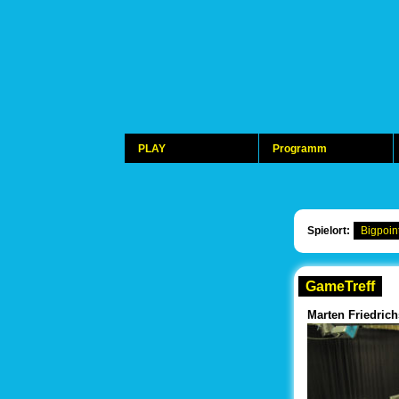
PLAY
Programm
Spielort:
Bigpoin
GameTreff
Marten Friedrich