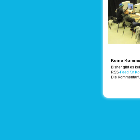
Keine Komme
Bisher gibt es k
RSS
-Feed für Ko
Die Kommentarfunk