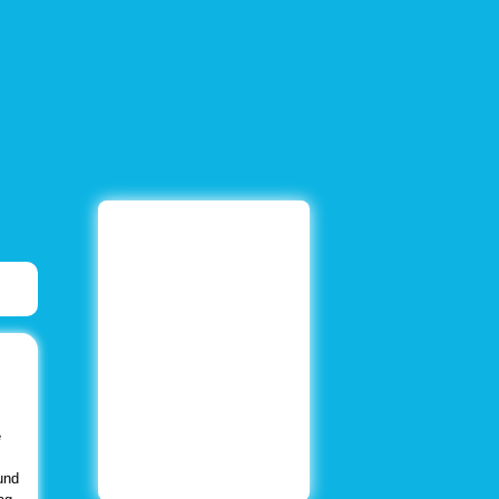
e
und