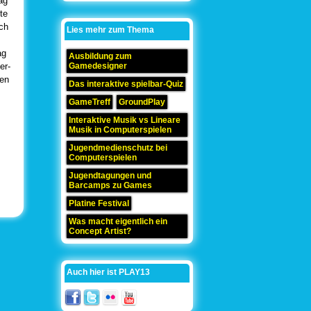
ag
te
ch
Lies mehr zum Thema
ag
Ausbildung zum
er-
Gamedesigner
gen
Das interaktive spielbar-Quiz
GameTreff
GroundPlay
Interaktive Musik vs Lineare
Musik in Computerspielen
Jugendmedienschutz bei
Computerspielen
Jugendtagungen und
Barcamps zu Games
Platine Festival
Was macht eigentlich ein
Concept Artist?
Auch hier ist PLAY13