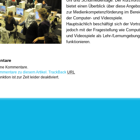
Uni und Schulmedientage. Der Kurzvortr
bietet einen Überblick über diese Angebo
zur Medienkompetenzförderung im Berei
der Computer- und Videospiele.
Hauptsächlich beschäftigt sich der Vortr
jedoch mit der Fragestellung wie Comput
und Videospiele als Lehr-/Lernumgebun
funktionieren.
ntare
eine Kommentare.
mmentare zu diesem Artikel.
TrackBack
URL
tion ist zur Zeit leider deaktiviert.