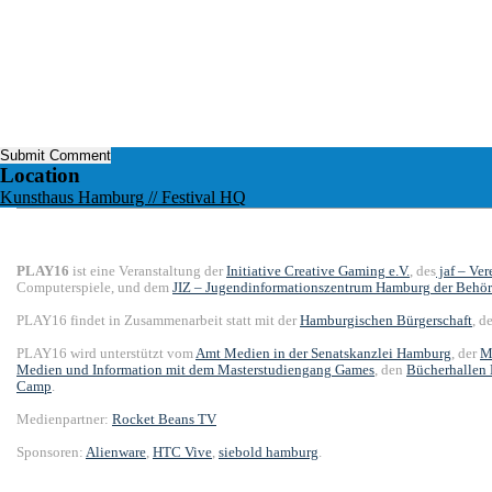
Location
Kunsthaus Hamburg // Festival HQ
PLAY16
ist eine Veranstaltung der
Initiative Creative Gaming e.V.
, des
jaf – Ve
Computerspiele, und dem
JIZ – Jugendinformationszentrum Hamburg der Behör
PLAY16 findet in Zusammenarbeit statt mit der
Hamburgischen Bürgerschaft
, 
PLAY16 wird unterstützt vom
Amt Medien in der Senatskanzlei Hamburg
, der
M
Medien und Information mit dem Masterstudiengang Games
, den
Bücherhallen
Camp
.
Medienpartner:
Rocket Beans TV
Sponsoren:
Alienware
,
HTC Vive
,
siebold hamburg
.