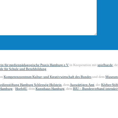
rein für medienpädagogische Praxis Hamburg e.V.
in Kooperation mit
spielbar.de
, d
de für Schule und Berufsbildung
.
dem
Kompetenzzentrum Kultur- und Kreativwirtschaft des Bundes
und dem
Museum 
edienstiftung Hamburg Schleswig-Holstein
, dem
Auswärtigen Amt
, der
Körber-Stif
 Hamburg
/
Hoeb4U
, dem
Kunsthaus Hamburg
, dem
BIU – Bundesverband interaktiv