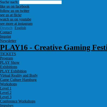
Suche nach:
like us on facebook
follow us on twitter
see us at flickr
watch us on youtube
see more at instagram
Deutsch
English
Contact
Imprint
Newsletter
PLAY16 - Creative Gaming Fest
TICKETS
Program
PLAY Show
Exhibitions
PLAY Exhibition
Virtual Reality and Body
Game Culture Hamburg
Workshops
Level 1
Level 2
Level 3
Conference Workshops
Impulses