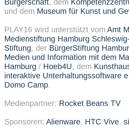
Bürgerschaft
, dem
Kompetenzzentru
und dem
Museum für Kunst und G
PLAY16 wird unterstützt vom
Amt M
Medienstiftung Hamburg Schleswig-
Stiftung
, der
BürgerStiftung Hambu
Medien und Information mit dem M
Hamburg
/
Hoeb4U
, dem
Kunsthau
interaktive Unterhaltungssoftware e
Domo Camp
.
Medienpartner:
Rocket Beans TV
Sponsoren:
Alienware
,
HTC Vive
,
s