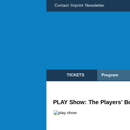
Contact
Imprint
Newsletter
TICKETS
Program
PLAY Show: The Players’ B