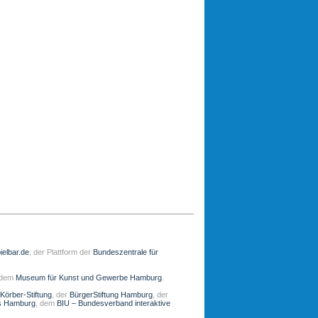
ielbar.de
, der Plattform der
Bundeszentrale für
 dem
Museum für Kunst und Gewerbe Hamburg
.
Körber-Stiftung
, der
BürgerStiftung Hamburg
, der
s Hamburg
, dem
BIU – Bundesverband interaktive