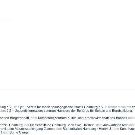
ming e.V.
, des
jaf – Verein für medienpädagogische Praxis Hamburg e.V.
in Kooperation mit
sp
 dem
JIZ – Jugendinformationszentrum Hamburg der Behörde für Schule und Berufsbildung
.
schen Bürgerschaft
, dem
Kompetenzzentrum Kultur- und Kreativwirtschaft des Bundes
und
kanzlei Hamburg
, der
Medienstiftung Hamburg Schleswig-Holstein
, dem
Auswärtigen Amt
, der
on mit dem Masterstudiengang Games
, den
Bücherhallen Hamburg
/
Hoeb4U
, dem
Kunsthau
bH
und
Domo Camp
.