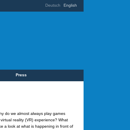
Deutsch
English
Press
hy do we almost always play games
 virtual reality (VR) experience? What
e a look at what is happening in front of