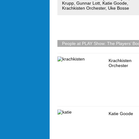
Krupp
,
Gunnar Lott
,
Katie Goode
,
Krachkisten Orchester
,
Uke Bosse
People at PLAY Show: The Players’ Bo
Krachkisten
Orchester
Katie Goode