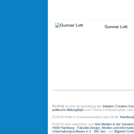
Gunnar Lott
PLAY16
ist eine Veranstaltung der
Initiative Creative Ga
politische Bildung/bpb
zum Thema Computerspiele, und
PLAY16 findet in Zusammenarbeit statt mit der
Hamburgi
PLAY16 wird unterstützt vom
Amt Medien in der Senats
HAW Hamburg - Fakultät Design, Medien und Informati
Unterhaltungssoftware e.V.
/
BIU dev
, der
Bigpoint Gm