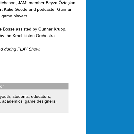
r Aitcheson, JAM! member Beyza Öztaşkın
xpert Katie Goode and podcaster Gunnar
al game players.
e Bosse assisted by Gunnar Krupp.
by the Krachkisten Orchestra.
ed during PLAY Show.
for
youth
,
students
,
educators
,
,
academics
,
game designers
,