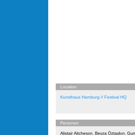
Location
Kunsthaus Hamburg // Festival HQ
Personen
Alistair Aitcheson
,
Beyza Öztaşkın
,
Gun