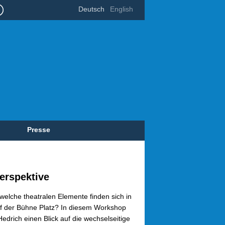
Deutsch
English
Presse
erspektive
elche theatralen Elemente finden sich in
auf der Bühne Platz? In diesem Workshop
drich einen Blick auf die wechselseitige