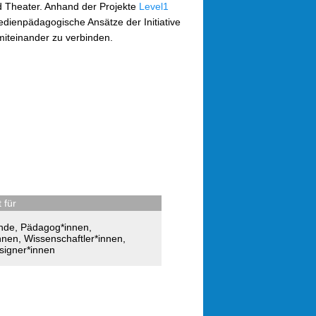
 Theater. Anhand der Projekte
Level1
medienpädagogische Ansätze der Initiative
miteinander zu verbinden.
 für
nde
,
Pädagog*innen
,
nnen
,
Wissenschaftler*innen
,
igner*innen