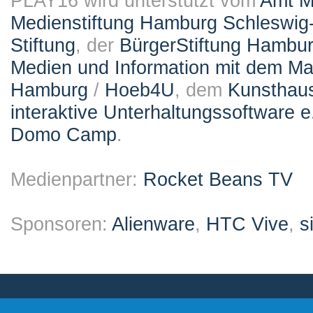
PLAY16 wird unterstützt vom
Amt M
Medienstiftung Hamburg Schleswig-
Stiftung
, der
BürgerStiftung Hambu
Medien und Information mit dem M
Hamburg
/
Hoeb4U
, dem
Kunsthau
interaktive Unterhaltungssoftware e
Domo Camp
.
Medienpartner:
Rocket Beans TV
Sponsoren:
Alienware
,
HTC Vive
,
s