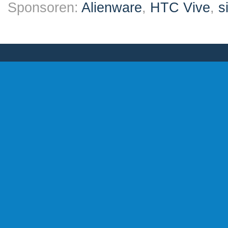
Sponsoren:
Alienware
,
HTC Vive
,
s