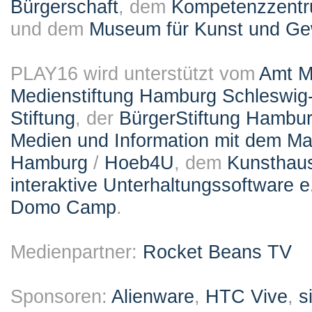
Bürgerschaft
, dem
Kompetenzzentru
und dem
Museum für Kunst und G
PLAY16 wird unterstützt vom
Amt M
Medienstiftung Hamburg Schleswig-
Stiftung
, der
BürgerStiftung Hambu
Medien und Information mit dem M
Hamburg
/
Hoeb4U
, dem
Kunsthau
interaktive Unterhaltungssoftware e
Domo Camp
.
Medienpartner:
Rocket Beans TV
Sponsoren:
Alienware
,
HTC Vive
,
s