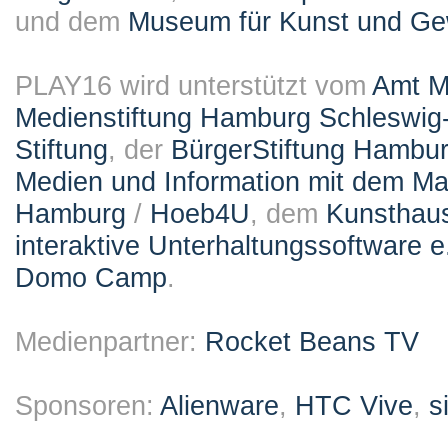
und dem
Museum für Kunst und G
PLAY16 wird unterstützt vom
Amt M
Medienstiftung Hamburg Schleswig-
Stiftung
, der
BürgerStiftung Hambu
Medien und Information mit dem M
Hamburg
/
Hoeb4U
, dem
Kunsthau
interaktive Unterhaltungssoftware e
Domo Camp
.
Medienpartner:
Rocket Beans TV
Sponsoren:
Alienware
,
HTC Vive
,
s