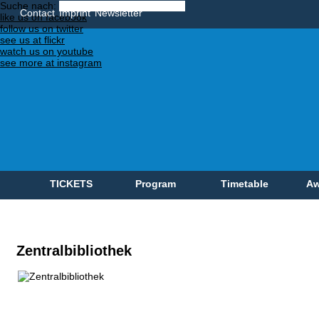
Suche nach:
Contact
Imprint
Newsletter
like us on facebook
follow us on twitter
see us at flickr
watch us on youtube
see more at instagram
TICKETS
Program
Timetable
Aw
Zentralbibliothek