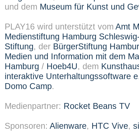
und dem
Museum für Kunst und G
PLAY16 wird unterstützt vom
Amt M
Medienstiftung Hamburg Schleswig-
Stiftung
, der
BürgerStiftung Hambu
Medien und Information mit dem M
Hamburg
/
Hoeb4U
, dem
Kunsthau
interaktive Unterhaltungssoftware e
Domo Camp
.
Medienpartner:
Rocket Beans TV
Sponsoren:
Alienware
,
HTC Vive
,
s