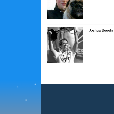
Joshua Begehr