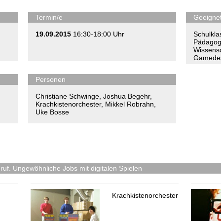
Termin/e
Geeignet
19.09.2015
16:30-18:00 Uhr
Schulkla
Pädagog
Wissensc
Gamedes
Personen
Christiane Schwinge
,
Joshua Begehr
,
Krachkistenorchester
,
Mikkel Robrahn
,
Uke Bosse
ruf. Ungewöhnliche Jobs mit digitalen Spielen
n
Krachkistenorchester