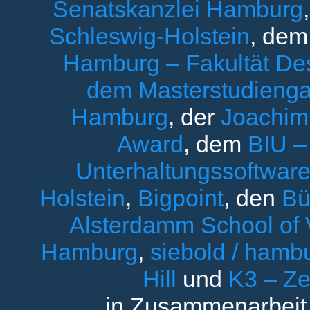
Senatskanzlei Hamburg
Schleswig-Holstein
, de
Hamburg – Fakultät Des
dem Masterstudieng
Hamburg
, der
Joachim 
Award
, dem
BIU –
Unterhaltungssoftware
Holstein
,
Bigpoint
, den
Bü
Alsterdamm School of V
Hamburg
,
siebold / ham
Hill
und
K3 – Ze
in Zusammenarbeit