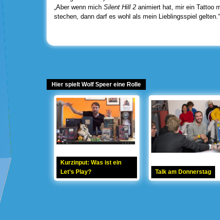
„Aber wenn mich
Silent Hill 2
animiert hat, mir ein Tattoo
stechen, dann darf es wohl als mein Lieblingsspiel gelten.“
Hier spielt Wolf Speer eine Rolle
Kurzinput: Was ist ein
Let’s Play?
Talk am Donnerstag