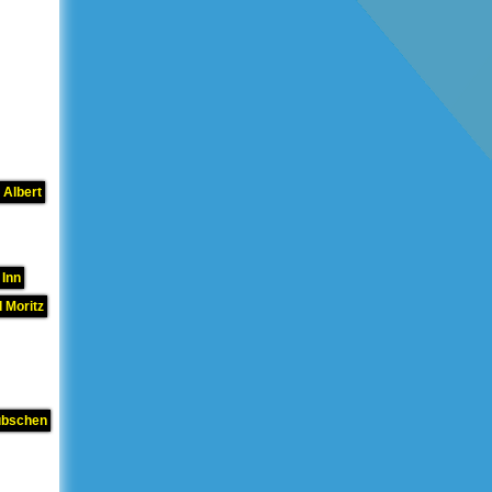
 Albert
 Inn
 Moritz
übschen