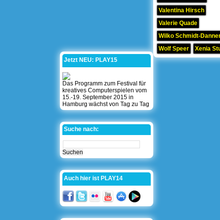
Valentina Hirsch
Valerie Quade
Wilko Schmidt-Danner
Wolf Speer
Xenia St
Jetzt NEU: PLAY15
Das Programm zum Festival für
kreatives Computerspielen vom
15.-19. September 2015 in
Hamburg wächst von Tag zu Tag
Suche nach:
Auch hier ist PLAY14