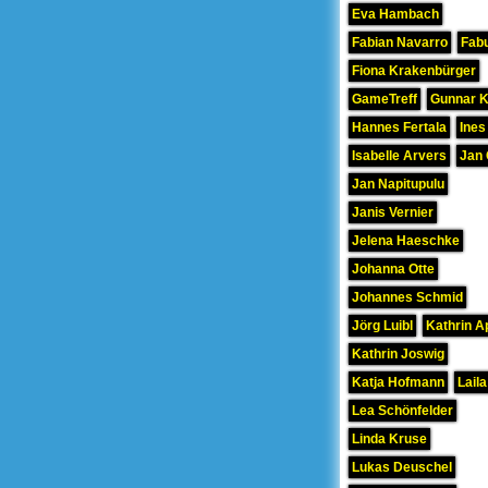
Eva Hambach
Fabian Navarro
Fab
Fiona Krakenbürger
GameTreff
Gunnar 
Hannes Fertala
Ines
Isabelle Arvers
Jan 
Jan Napitupulu
Janis Vernier
Jelena Haeschke
Johanna Otte
Johannes Schmid
Jörg Luibl
Kathrin A
Kathrin Joswig
Katja Hofmann
Laila
Lea Schönfelder
Linda Kruse
Lukas Deuschel