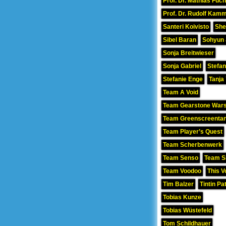
Prof. Dr. Mathias Fuc
Prof. Dr. Rudolf Kamm
Santeri Koivisto
She
Sibel Baran
Sohyun
Sonja Breitwieser
Sonja Gabriel
Stefan
Stefanie Enge
Tanja
Team A Void
Team Gearstone War
Team Greenscreenta
Team Player’s Quest
Team Scherbenwerk
Team Senso
Team Si
Team Voodoo
This V
Tim Balzer
Tintin Pa
Tobias Kunze
Tobias Wüstefeld
Tom Schildhauer