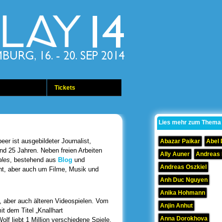
Tickets
Lies mehr zum Thema
eer ist ausgebildeter Journalist,
Abazar Paikar
Abel
und 25 Jahren. Neben freien Arbeiten
Ally Auner
Andreas
ples
, bestehend aus
Blog
und
Andreas Oszkiel
ht, aber auch um Filme, Musik und
Anh Duc Nguyen
Anika Hohmann
, aber auch älteren Videospielen. Vom
Anjin Anhut
it dem Titel „Knallhart
Anna Dorokhova
 liebt 1 Million verschiedene Spiele.