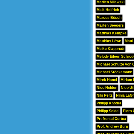
Madlen Milewski
Maik Helfrich
Marcus Bösch
Marten Seegers
Matthias Kempke
Matthias Löwe
Matti
Meike Klapprodt
Melody Eileen Schröd
Michael Schulze von 
Michael Stöckemann
Mirek Hancl
Miriam 
Nico Nolden
Nico Ut
Nils Peitz
Ninia LaG
Philipp Knodel
Philipp Seidel
Piers 
Prefrontal Cortex
Prof. Andrew Burn