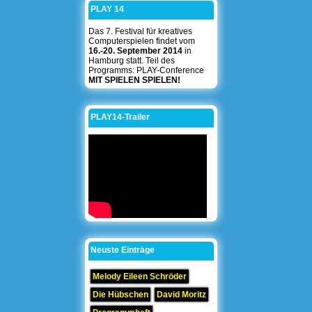
PLAY 14
Das 7. Festival für kreatives
Computerspielen findet vom
16.-20. September 2014
in
Hamburg statt. Teil des
Programms: PLAY-Conference
MIT SPIELEN SPIELEN!
PLAY14-Trailer
Neuste Einträge
Melody Eileen Schröder
Die Hübschen
David Moritz