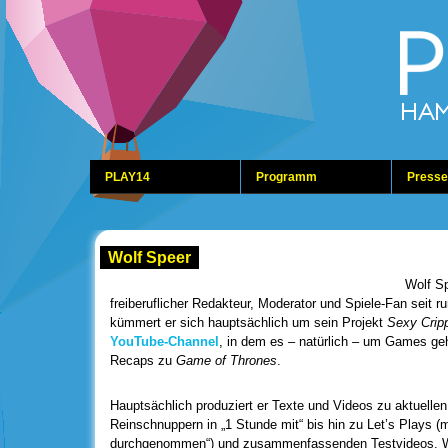
PLAY14
Programm
Presse
Wolf Speer
Wolf Sp
freiberuflicher Redakteur, Moderator und Spiele-Fan seit r
kümmert er sich hauptsächlich um sein Projekt
Sexy Crip
YouTube-Channel
, in dem es – natürlich – um Games ge
Recaps zu
Game of Thrones
.
Hauptsächlich produziert er Texte und Videos zu aktuellen
Reinschnuppern in „1 Stunde mit“ bis hin zu Let’s Plays (m
durchgenommen“) und zusammenfassenden Testvideos. Wolf