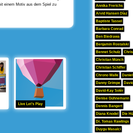
 mit einem Motiv aus dem Spiel zu
Annika Frerichs
Arvid Hansen Díaz
Baptiste Tassel
Barbara Conrad
Ben Biedrawa
Benjamin Rostalski
Bennet Schulz
Chris
Christian Münch
Christian Schiffer
Chrono Walle
Daniel
Danny Grimpe
David
David-Kay Solèr
Denise Gühnemann
Live Let’s Play
Dennis Bangert
Diana Knodel
Die H
Dr. Tomas Rawlings
Duygu Masalci