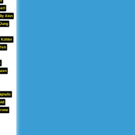
hs
erl
lly Alon
 Jung
 Köhler
 Yeh
s
nzen
gnalis
oid
trone