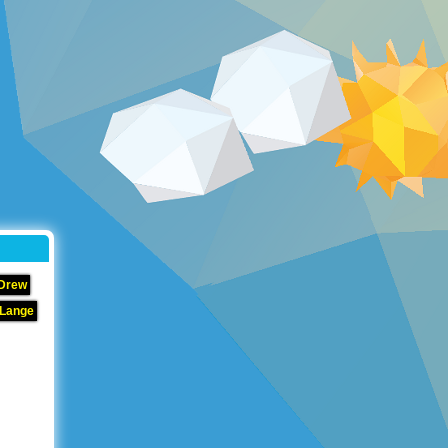
 Drew
 Lange