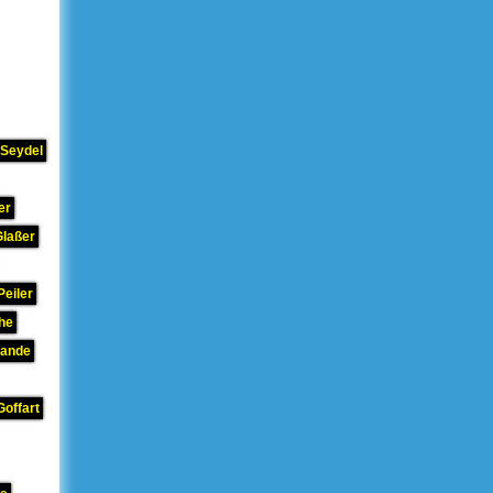
 Seydel
er
Glaßer
Peiler
he
rande
Goffart