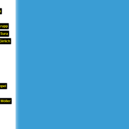
u
Krupp
 Sura
Girlich
ppel
 Möller