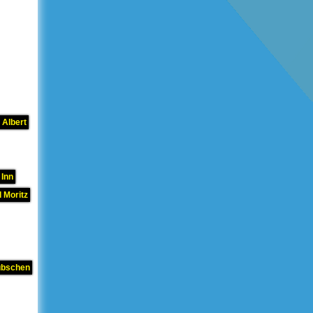
 Albert
 Inn
 Moritz
übschen