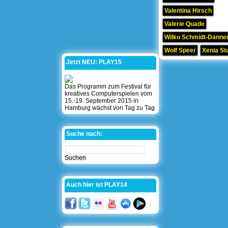
Valentina Hirsch
Valerie Quade
Wilko Schmidt-Danner
Wolf Speer
Xenia St
Jetzt NEU: PLAY15
Das Programm zum Festival für
kreatives Computerspielen vom
15.-19. September 2015 in
Hamburg wächst von Tag zu Tag
Suche nach:
Auch hier ist PLAY14