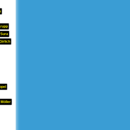
u
Krupp
 Sura
Girlich
ppel
 Möller