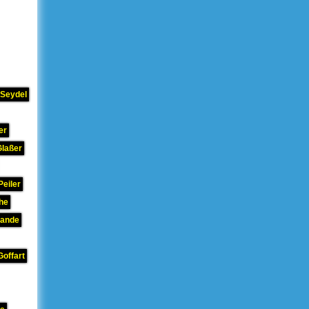
 Seydel
er
Glaßer
Peiler
he
rande
Goffart