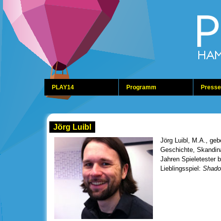
PLAY14
Programm
Presse
Jörg Luibl
Jörg Luibl, M.A., ge
Geschichte, Skandina
Jahren Spieletester
Lieblingsspiel:
Shado