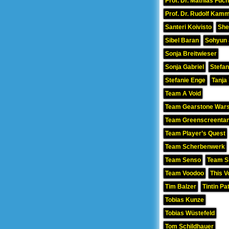
Prof. Dr. Mathias Fuc
Prof. Dr. Rudolf Kamm
Santeri Koivisto
She
Sibel Baran
Sohyun
Sonja Breitwieser
Sonja Gabriel
Stefan
Stefanie Enge
Tanja
Team A Void
Team Gearstone War
Team Greenscreenta
Team Player’s Quest
Team Scherbenwerk
Team Senso
Team Si
Team Voodoo
This V
Tim Balzer
Tintin Pa
Tobias Kunze
Tobias Wüstefeld
Tom Schildhauer