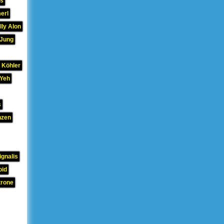
hs
erl
lly Alon
 Jung
 Köhler
 Yeh
s
nzen
gnalis
oid
trone