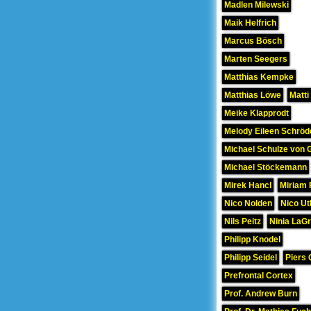
Madlen Milewski
Maik Helfrich
Marcus Bösch
Marten Seegers
Matthias Kempke
Matthias Löwe
Matti
Meike Klapprodt
Melody Eileen Schröd
Michael Schulze von 
Michael Stöckemann
Mirek Hancl
Miriam 
Nico Nolden
Nico Ut
Nils Peitz
Ninia LaG
Philipp Knodel
Philipp Seidel
Piers 
Prefrontal Cortex
Prof. Andrew Burn