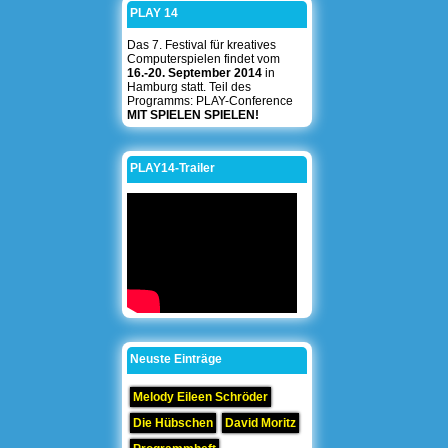
PLAY 14
Das 7. Festival für kreatives
Computerspielen findet vom
16.-20. September 2014
in
Hamburg statt. Teil des
Programms: PLAY-Conference
MIT SPIELEN SPIELEN!
PLAY14-Trailer
Neuste Einträge
Melody Eileen Schröder
Die Hübschen
David Moritz