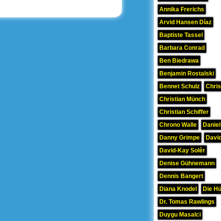
Annika Frerichs
Arvid Hansen Díaz
Baptiste Tassel
Barbara Conrad
Ben Biedrawa
Benjamin Rostalski
Bennet Schulz
Chris
Christian Münch
Christian Schiffer
Chrono Walle
Daniel
Danny Grimpe
David
David-Kay Solèr
Denise Gühnemann
Dennis Bangert
Diana Knodel
Die H
Dr. Tomas Rawlings
Duygu Masalci