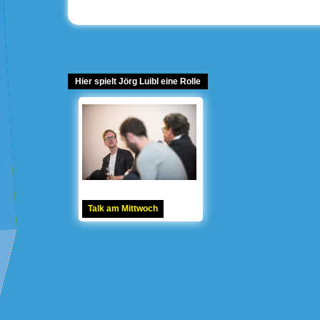
Hier spielt Jörg Luibl eine Rolle
Talk am Mittwoch