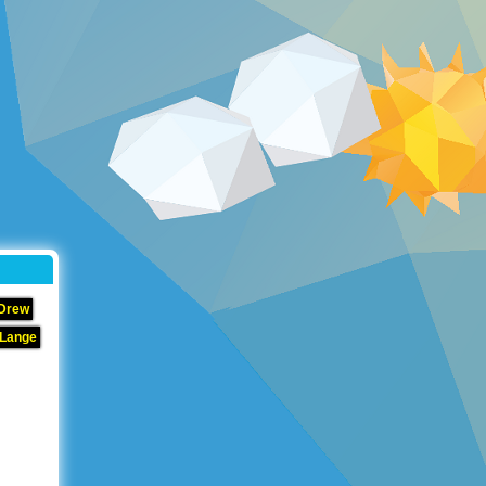
 Drew
 Lange