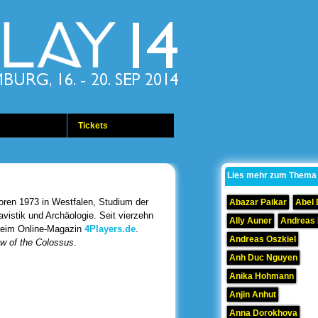
Tickets
Lies mehr zum Thema
boren 1973 in Westfalen, Studium der
Abazar Paikar
Abel
vistik und Archäologie. Seit vierzehn
Ally Auner
Andreas
 beim Online-Magazin
4Players.de
.
Andreas Oszkiel
w of the Colossus
.
Anh Duc Nguyen
Anika Hohmann
Anjin Anhut
Anna Dorokhova