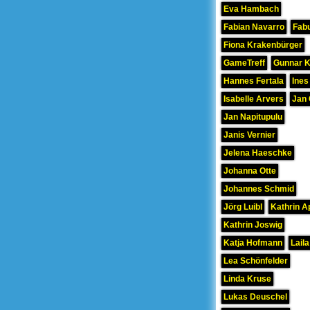
Eva Hambach
Fabian Navarro
Fab
Fiona Krakenbürger
GameTreff
Gunnar 
Hannes Fertala
Ines
Isabelle Arvers
Jan 
Jan Napitupulu
Janis Vernier
Jelena Haeschke
Johanna Otte
Johannes Schmid
Jörg Luibl
Kathrin A
Kathrin Joswig
Katja Hofmann
Laila
Lea Schönfelder
Linda Kruse
Lukas Deuschel