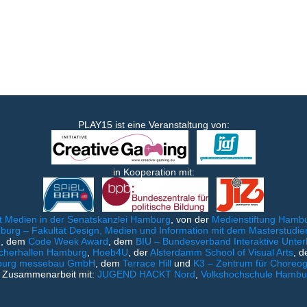
PLAY15 ist eine Veranstaltung von:
in Kooperation mit:
 Medien in der Senatskanzlei Hamburg
, von der
Medienstiftung Hambu
rg – Fakultät Design, Medien und Information mit dem Masterstud
g
, dem
Code Week Award
, dem
BIU – Bundesverband Interaktive Unter
cherhallen Hamburg
,
Hoeb4U
, der
Alsterdamm School of Visual Arts
, d
burg messebau GmbH
, dem
Terrace Hill
und
K3 – Zentrum für Choreog
n Zusammenarbeit mit:
JUGEND HACKT Nord
,
Volkshochschule Hambu