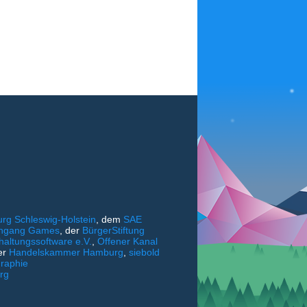
rg Schleswig-Holstein
, dem
SAE
iengang Games
, der
BürgerStiftung
haltungssoftware e.V.
,
Offener Kanal
er
Handelskammer Hamburg
,
siebold
raphie
rg