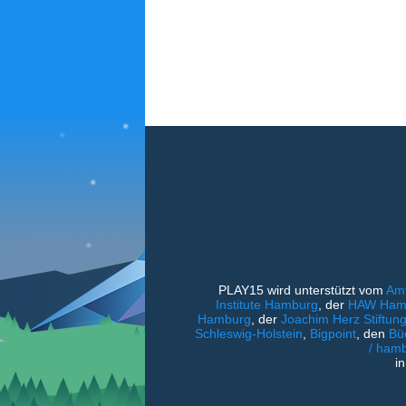
PLAY15 wird unterstützt vom
Amt
Institute Hamburg
, der
HAW Hambu
Hamburg
, der
Joachim Herz Stiftun
Schleswig-Holstein
,
Bigpoint
, den
Bü
/ ham
i