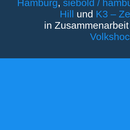
Hamburg
,
siebold / ham
Hill
und
K3 – Ze
in Zusammenarbeit
Volksho