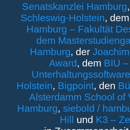
Senatskanzlei Hamburg
Schleswig-Holstein
, de
Hamburg – Fakultät Des
dem Masterstudieng
Hamburg
, der
Joachim 
Award
, dem
BIU –
Unterhaltungssoftware
Holstein
,
Bigpoint
, den
Bü
Alsterdamm School of V
Hamburg
,
siebold / ham
Hill
und
K3 – Ze