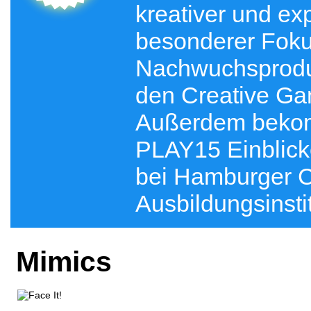
kreativer und ex
besonderer Fokus
Nachwuchsprodu
den Creative Ga
Außerdem bekom
PLAY15 Einblick
bei Hamburger C
Ausbildungsinsti
Mimics