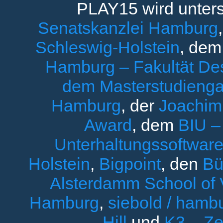
PLAY15 wird unters
Senatskanzlei Hamburg
Schleswig-Holstein
, de
Hamburg – Fakultät Des
dem Masterstudieng
Hamburg
, der
Joachim 
Award
, dem
BIU –
Unterhaltungssoftware
Holstein
,
Bigpoint
, den
Bü
Alsterdamm School of V
Hamburg
,
siebold / ham
Hill
und
K3 – Ze