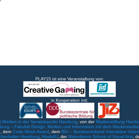
PLAY15 ist eine Veranstaltung von:
in Kooperation mit:
 Medien in der Senatskanzlei Hamburg
, von der
Medienstiftung Hambu
rg – Fakultät Design, Medien und Information mit dem Masterstud
g
, dem
Code Week Award
, dem
BIU – Bundesverband Interaktive Unter
cherhallen Hamburg
,
Hoeb4U
, der
Alsterdamm School of Visual Arts
, d