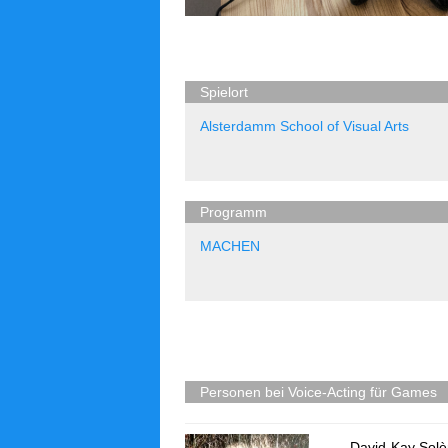
Spielort
Alsterdamm School of Visual Arts
Programm
MACHEN
Personen bei Voice-Acting für Games
David-Kay Solè