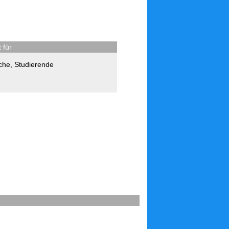
 für
che
,
Studierende