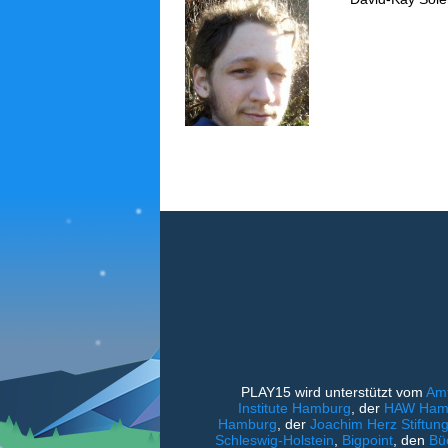
PLAY15 wird unterstützt vom
Amt
Institute Hamburg
, der
HAW Hambu
Hamburg
, der
Joachim Herz Stiftun
Schleswig-Holstein
,
Bigpoint
, den
Bü