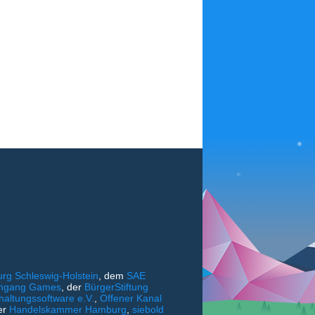
rg Schleswig-Holstein
, dem
SAE
iengang Games
, der
BürgerStiftung
haltungssoftware e.V.
,
Offener Kanal
er
Handelskammer Hamburg
,
siebold