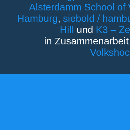
Alsterdamm School of V
Hamburg
,
siebold / ham
Hill
und
K3 – Ze
in Zusammenarbeit
Volksho