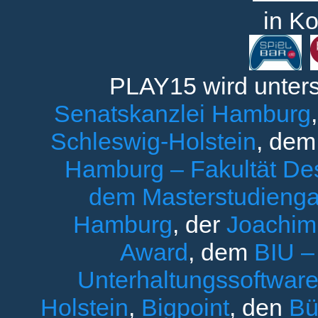
in Ko
PLAY15 wird unters
Senatskanzlei Hamburg
Schleswig-Holstein
, de
Hamburg – Fakultät Des
dem Masterstudieng
Hamburg
, der
Joachim 
Award
, dem
BIU –
Unterhaltungssoftware
Holstein
,
Bigpoint
, den
Bü