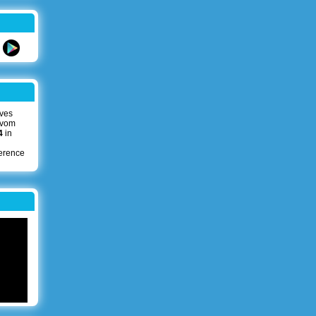
ives
 vom
4
in
erence
!