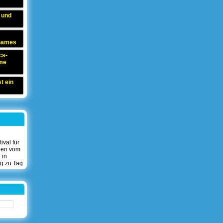
 und
 Games
cs-
me
t ein
val für
len vom
 in
g zu Tag