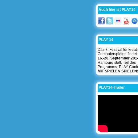
Auch hier ist PLAY14
PLAY 14
Das 7. Festival für kreat
Computerspielen findet
16.-20. September 201
Hamburg statt. Teil des
Programms: PLAY-Conf
MIT SPIELEN SPIELEN
PLAY14-Trailer