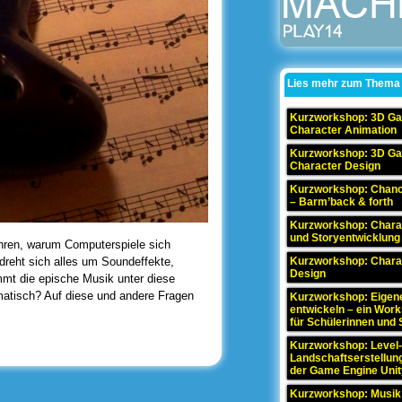
Lies mehr zum Thema
Kurzworkshop: 3D G
Character Animation
Kurzworkshop: 3D G
Character Design
Kurzworkshop: Chanc
– Barm’back & forth
Kurzworkshop: Chara
und Storyentwicklung
ren, warum Computerspiele sich
Kurzworkshop: Chara
reht sich alles um Soundeffekte,
Design
mt die epische Musik unter diese
matisch? Auf diese und andere Fragen
Kurzworkshop: Eigen
entwickeln – ein Wor
für Schülerinnen und 
Kurzworkshop: Level-
Landschaftserstellun
der Game Engine Unit
Kurzworkshop: Musik