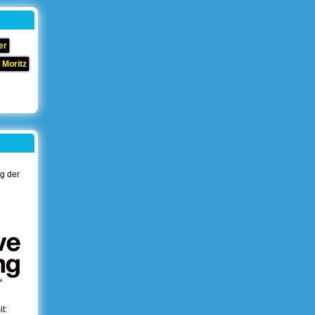
er
 Moritz
ng der
t: