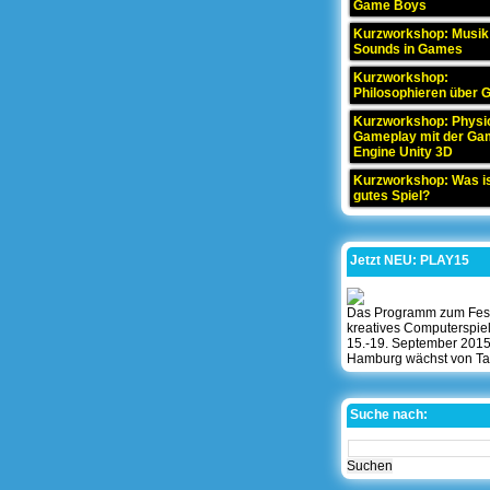
Game Boys
Kurzworkshop: Musik
Sounds in Games
Kurzworkshop:
Philosophieren über
Kurzworkshop: Physi
Gameplay mit der Ga
Engine Unity 3D
Kurzworkshop: Was is
gutes Spiel?
Jetzt NEU: PLAY15
Das Programm zum Festi
kreatives Computerspie
15.-19. September 2015
Hamburg wächst von Ta
Suche nach: