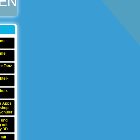
ame
ame
e Tanz
kter-
kter-
e Apps
kshop
Schüler
 und
g mit
y 3D
 mit