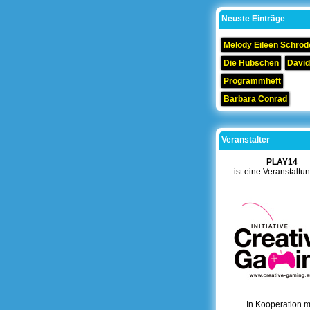
Neuste Einträge
Melody Eileen Schröd
Die Hübschen
David
Programmheft
Barbara Conrad
Veranstalter
PLAY14
ist eine Veranstaltu
In Kooperation mi