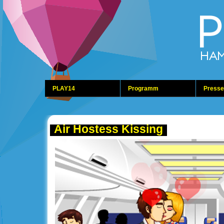
PLAY14
Programm
Presse
Air Hostess Kissing