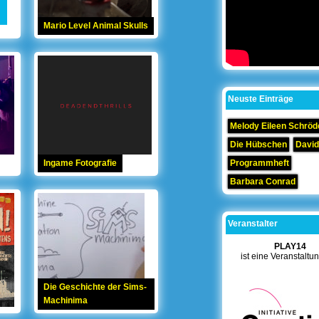
Mario Level Animal Skulls
Neuste Einträge
Melody Eileen Schröd
Die Hübschen
David
Ingame Fotografie
Programmheft
Barbara Conrad
Veranstalter
PLAY14
ist eine Veranstaltu
Die Geschichte der Sims-
Machinima