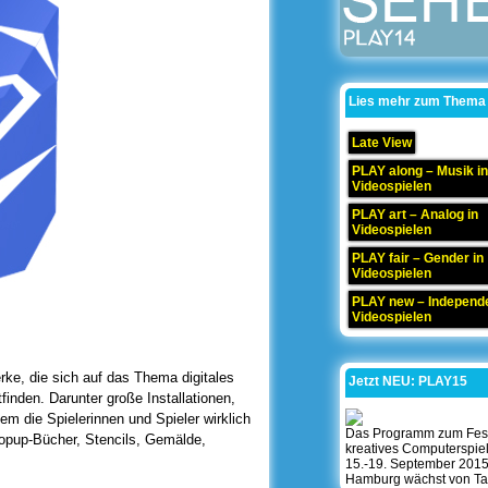
Lies mehr zum Thema
Late View
PLAY along – Musik in
Videospielen
PLAY art – Analog in
Videospielen
PLAY fair – Gender in
Videospielen
PLAY new – Independe
Videospielen
ke, die sich auf das Thema digitales
Jetzt NEU: PLAY15
finden. Darunter große Installationen,
em die Spielerinnen und Spieler wirklich
Das Programm zum Festi
Popup-Bücher, Stencils, Gemälde,
kreatives Computerspie
15.-19. September 2015
Hamburg wächst von Ta