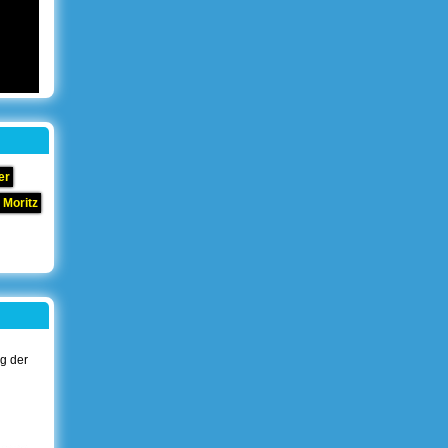
er
 Moritz
ng der