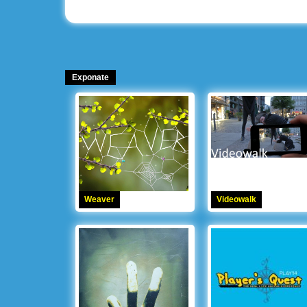
Exponate
Weaver
Videowalk