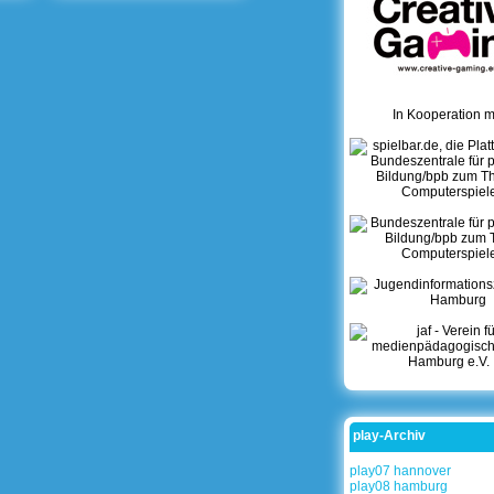
In Kooperation mi
play-Archiv
play07 hannover
play08 hamburg