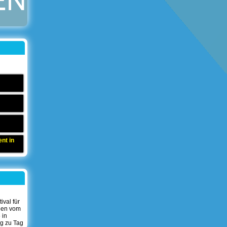
nt in
val für
len vom
 in
g zu Tag