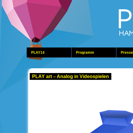
PLAY14
Programm
Presse
PLAY art – Analog in Videospielen