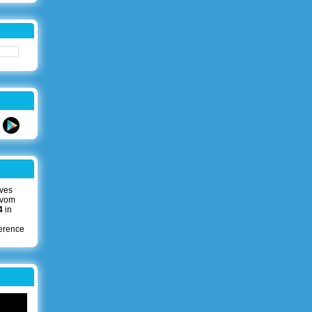
ives
 vom
4
in
erence
!