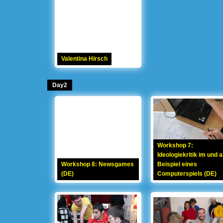
Valentina Hirsch
Day2
Workshop 7:
Ideologiekritik im und 
Workshop 8: Newsgames
Beispiel eines
(DE)
Computerspiels (DE)