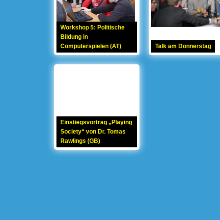
Workshop 5: Politische
Bildung in
Computerspielen (AT)
Talk am Donnerstag
Einstiegsvortrag „Playing
Society“ von Dr. Tomas
Rawlings (GB)