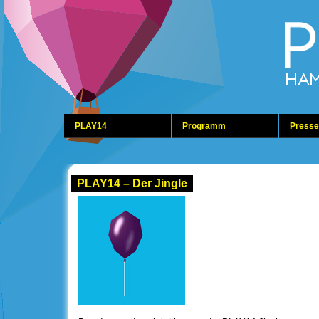
PLAY14
Programm
Presse
PLAY14 – Der Jingle