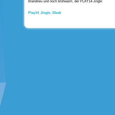
Brandneu und noch brühwarm, der PLAY14-Jingle:
Play14_Jingle_10sek