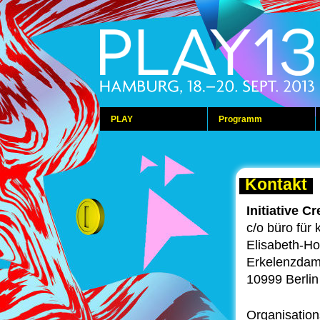
PLAY
Programm
Kontakt
Initiative C
c/o büro für 
Elisabeth-Ho
Erkelenzda
10999 Berlin
Organisatio