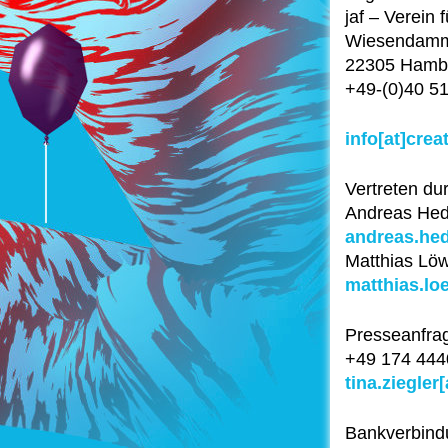
jaf – Verein
Wiesendam
22305 Hamb
+49-(0)40 51
info[at]cre
Vertreten dur
Andreas Hed
andreas.hed
Matthias Lö
matthias.lo
Presseanfrag
+49 174 44
tina.ziegler
Bankverbind