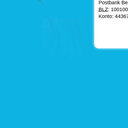
Postbank Ber
BLZ
: 10010
Konto: 4436