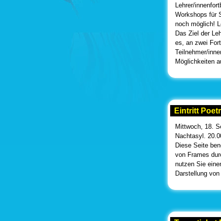
Lehrer/innenfort
Workshops für 
noch möglich! L
Das Ziel der Leh
es, an zwei For
Teilnehmer/inn
Möglichkeiten a
Eintritt Poet
Mittwoch, 18. 
Nachtasyl. 20.0
Diese Seite ben
von Frames durc
nutzen Sie eine
Darstellung von