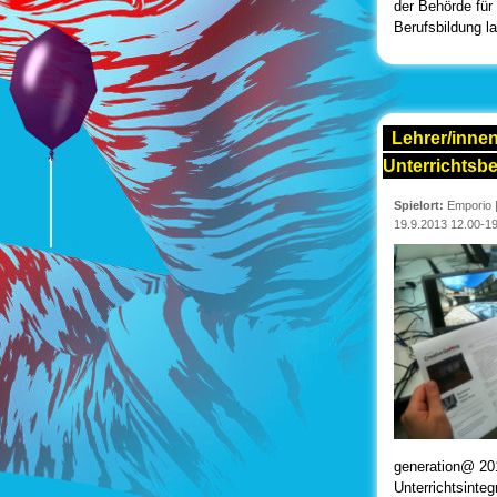
der Behörde für
Berufsbildung l
Lehrer/innen
Unterrichtsbe
Spielort:
Emporio
19.9.2013 12.00-1
generation@ 20
Unterrichtsintegr