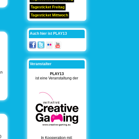
Tagesticket Freitag
Tagesticket Mittwoch
Auch hier ist PLAY13
Veranstalter
An
PLAY13
ist eine Veranstaltung der
0
In Kooperation mit: