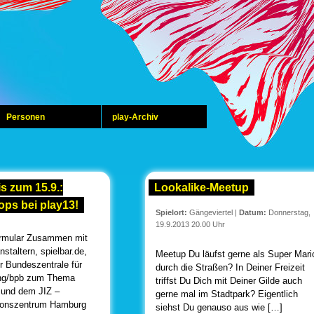
Personen
play-Archiv
s zum 15.9.:
Lookalike-Meetup
ps bei play13!
Spielort:
Gängeviertel
|
Datum:
Donnerstag,
19.9.2013 20.00 Uhr
rmular Zusammen mit
staltern, spielbar.de,
Meetup Du läufst gerne als Super Mari
er Bundeszentrale für
durch die Straßen? In Deiner Freizeit
dung/bpb zum Thema
triffst Du Dich mit Deiner Gilde auch
 und dem JIZ –
gerne mal im Stadtpark? Eigentlich
ionszentrum Hamburg
siehst Du genauso aus wie […]