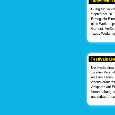
Tagesticket
Gültig für Donne
September 2013 
Ermöglicht Eint
allen Workshops
Games), Vorführ
Tages-Workshop
Festivalpas
Der Festivalpas
zu allen Verans
an allen Tagen.
Abendveranstalt
Anspruch auf Ein
Veranstaltung b
ausverkauft/aus