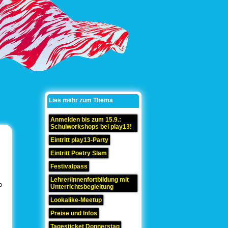
Lies mehr zum Thema
Anmelden bis zum 15.9.:
Schulworkshops bei play13!
Eintritt play13-Party
Eintritt Poetry Slam
Festivalpass
Lehrer/innenfortbildung mit
o
Unterrichtsbegleitung
Lookalike-Meetup
Preise und Infos
Tagesticket Donnerstag