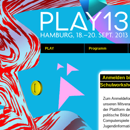
PLAY
Programm
Anmelden bi
Schulworksho
Zum Anmeldefo
unseren Mitveran
der Plattform d
politische Bil
Computerspiele
Jugendinformat