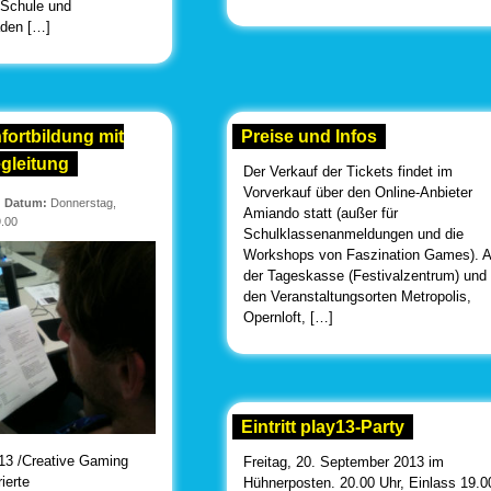
 Schule und
aden […]
fortbildung mit
Preise und Infos
gleitung
Der Verkauf der Tickets findet im
Vorverkauf über den Online-Anbieter
|
Datum:
Donnerstag,
Amiando statt (außer für
9.00
Schulklassenanmeldungen und die
Workshops von Faszination Games). 
der Tageskasse (Festivalzentrum) und
den Veranstaltungsorten Metropolis,
Opernloft, […]
Eintritt play13-Party
13 /Creative Gaming
Freitag, 20. September 2013 im
ierte
Hühnerposten. 20.00 Uhr, Einlass 19.0