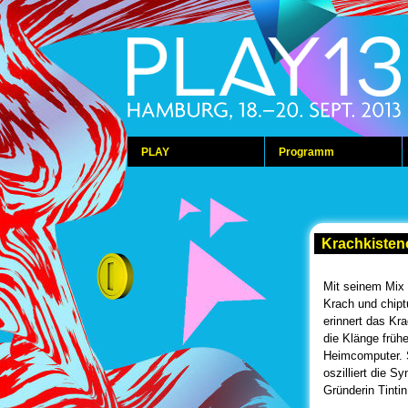
PLAY
Programm
Krachkisten
Mit seinem Mix 
Krach und chipt
erinnert das Kr
die Klänge früh
Heimcomputer. 
oszilliert die 
Gründerin Tinti