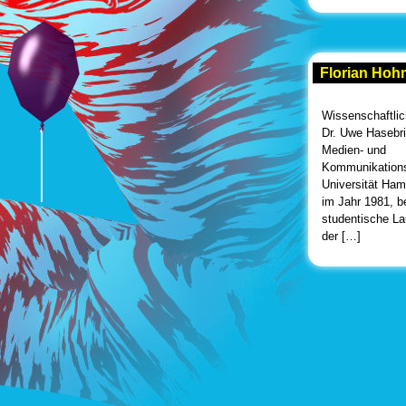
Florian Ho
Wissenschaftlich
Dr. Uwe Hasebri
Medien- und
Kommunikations
Universität Ha
im Jahr 1981, b
studentische L
der […]