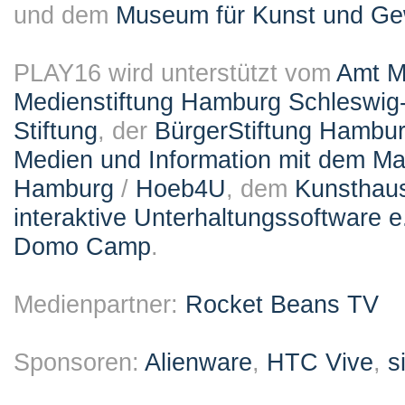
und dem
Museum für Kunst und G
PLAY16 wird unterstützt vom
Amt M
Medienstiftung Hamburg Schleswig-
Stiftung
, der
BürgerStiftung Hambu
Medien und Information mit dem M
Hamburg
/
Hoeb4U
, dem
Kunsthau
interaktive Unterhaltungssoftware e
Domo Camp
.
Medienpartner:
Rocket Beans TV
Sponsoren:
Alienware
,
HTC Vive
,
s